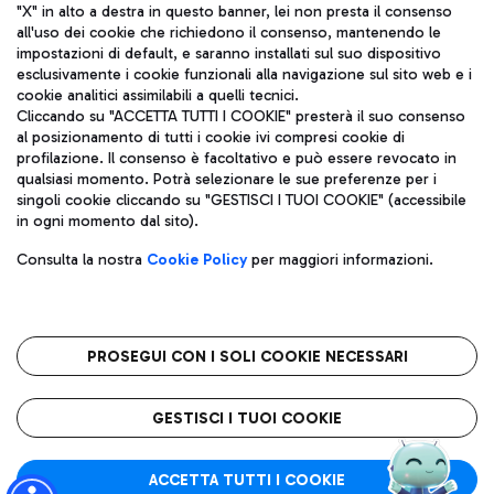
"X" in alto a destra in questo banner, lei non presta il consenso
all'uso dei cookie che richiedono il consenso, mantenendo le
impostazioni di default, e saranno installati sul suo dispositivo
esclusivamente i cookie funzionali alla navigazione sul sito web e i
Aeroporti di Roma S.p.A. - Società soggetta a direzione e
cookie analitici assimilabili a quelli tecnici.
coordinamento di Mundys S.p.A.
Cliccando su "ACCETTA TUTTI I COOKIE" presterà il suo consenso
al posizionamento di tutti i cookie ivi compresi cookie di
Codice fiscale e Registro delle Imprese di Roma 13032990155 P.
profilazione. Il consenso è facoltativo e può essere revocato in
IVA 06572251004
qualsiasi momento. Potrà selezionare le sue preferenze per i
Capitale sociale 62.224.743,00 int. vers.
singoli cookie cliccando su "GESTISCI I TUOI COOKIE" (accessibile
Sede legale: Via Pier Paolo Racchetti 1 - 00054 Fiumicino (RM)
in ogni momento dal sito).
telefono +39 06 65951
Privacy policy
Note legali
Consulta la nostra
Cookie Policy
per maggiori informazioni.
Mappa sito
Accessibilità
Roma FCO
L'aeroporto stellato
PROSEGUI CON I SOLI COOKIE NECESSARI
QUALITÀ
SOSTENIBILITÀ
INNOVAZIONE
GESTISCI I TUOI COOKIE
ACCETTA TUTTI I COOKIE