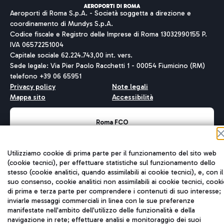
Aeroporti di Roma S.p.A. - Società soggetta a direzione e
coordinamento di Mundys S.p.A.
Codice fiscale e Registro delle Imprese di Roma 13032990155 P.
IVA 06572251004
Capitale sociale 62.224.743,00 int. vers.
Sede legale: Via Pier Paolo Racchetti 1 - 00054 Fiumicino (RM)
telefono +39 06 65951
Privacy policy
Note legali
Mappa sito
Accessibilità
Roma FCO
L'aeroporto stellato
Utilizziamo cookie di prima parte per il funzionamento del sito web
QUALITÀ
SOSTENIBILITÀ
INNOVAZIONE
(cookie tecnici), per effettuare statistiche sul funzionamento dello
stesso (cookie analitici, quando assimilabili ai cookie tecnici), e, con il
suo consenso, cookie analitici non assimilabili ai cookie tecnici, cooki
di prima e terza parte per comprendere i contenuti di suo interesse;
inviarle messaggi commerciali in linea con le sue preferenze
manifestate nell'ambito dell'utilizzo delle funzionalità e della
navigazione in rete; effettuare analisi e monitoraggio dei suoi