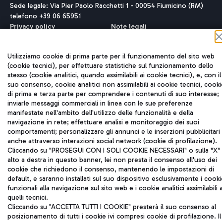
Sede legale: Via Pier Paolo Racchetti 1 - 00054 Fiumicino (RM)
telefono +39 06 65951
Privacy policy
Note legali
Mappa sito
Accessibilità
Utilizziamo cookie di prima parte per il funzionamento del sito web
Roma FCO
(cookie tecnici), per effettuare statistiche sul funzionamento dello
L'aeroporto stellato
stesso (cookie analitici, quando assimilabili ai cookie tecnici), e, con il
suo consenso, cookie analitici non assimilabili ai cookie tecnici, cooki
di prima e terza parte per comprendere i contenuti di suo interesse;
QUALITÀ
SOSTENIBILITÀ
INNOVAZIONE
inviarle messaggi commerciali in linea con le sue preferenze
manifestate nell'ambito dell'utilizzo delle funzionalità e della
navigazione in rete; effettuare analisi e monitoraggio dei suoi
comportamenti; personalizzare gli annunci e le inserzioni pubblicitari
anche attraverso interazioni social network (cookie di profilazione).
Cliccando su "PROSEGUI CON I SOLI COOKIE NECESSARI" o sulla "X" 
alto a destra in questo banner, lei non presta il consenso all'uso dei
cookie che richiedono il consenso, mantenendo le impostazioni di
default, e saranno installati sul suo dispositivo esclusivamente i cooki
funzionali alla navigazione sul sito web e i cookie analitici assimilabili 
quelli tecnici.
Cliccando su "ACCETTA TUTTI I COOKIE" presterà il suo consenso al
posizionamento di tutti i cookie ivi compresi cookie di profilazione. Il