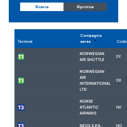
Ricerca
Ripristina
Compagnia
Terminal
aerea
Codi
NORWEGIAN
DY
AIR SHUTTLE
NORWEGIAN
AIR
D8
INTERNATIONAL
LTD
NORSE
ATLANTIC
N0
AIRWAYS
NEOS S.P.A.
NO