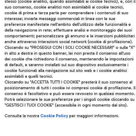
stesso (cookie analitici, quando assimilabili ai cookie tecnici), e, con il
coordinamento di Mundys S.p.A.
suo consenso, cookie analitici non assimilabili ai cookie tecnici,
Codice fiscale e Registro delle Imprese di Roma 13032990155 P.
cookie di prima e terza parte per comprendere i contenuti di suo
IVA 06572251004
interesse; inviarle messaggi commerciali in linea con le sue
Capitale sociale 62.224.743,00 int. vers.
preferenze manifestate nell'ambito dell'utilizzo delle funzionalità e
Sede legale: Via Pier Paolo Racchetti 1 - 00054 Fiumicino (RM)
della navigazione in rete; effettuare analisi e monitoraggio dei suoi
comportamenti; personalizzare gli annunci e le inserzioni pubblicitari
telefono +39 06 65951
anche attraverso interazioni social network (cookie di profilazione).
Privacy policy
Note legali
Cliccando su "PROSEGUI CON I SOLI COOKIE NECESSARI" o sulla "X"
Mappa sito
Accessibilità
in alto a destra in questo banner, lei non presta il consenso all'uso
dei cookie che richiedono il consenso, mantenendo le impostazioni
Roma FCO
di default, e saranno installati sul suo dispositivo esclusivamente i
L'aeroporto stellato
cookie funzionali alla navigazione sul sito web e i cookie analitici
assimilabili a quelli tecnici.
Cliccando su "ACCETTA TUTTI I COOKIE" presterà il suo consenso al
QUALITÀ
SOSTENIBILITÀ
INNOVAZIONE
posizionamento di tutti i cookie ivi compresi cookie di profilazione. Il
consenso è facoltativo e può essere revocato in qualsiasi momento.
Potrà selezionare le sue preferenze per i singoli cookie cliccando su
"GESTISCI I TUOI COOKIE" (accessibile in ogni momento dal sito).
Consulta la nostra
Cookie Policy
per maggiori informazioni.