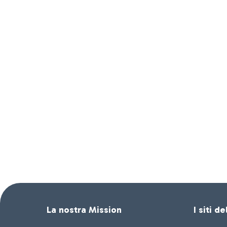
La nostra Mission
I siti d