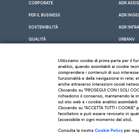
CORPORATE
ADR ASSI
PER IL BUSINESS
ADR INGE
SOSTENIBILITÀ
ADR INFR
QUALITÀ
URBANV
INNOVATION
Utilizziamo cookie di prima parte per il f
analitici, quando assimilabili ai cookie tec
comprendere i contenuti di suo interesse; 
funzionalità e della navigazione in rete; 
anche attraverso interazioni social networ
Cliccando su "PROSEGUI CON I SOLI COOKIE
richiedono il consenso, mantenendo le impo
sul sito web e i cookie analitici assimilabili 
Aeroporti di Roma S.p.A. - Società soggetta a direzione e coordiname
Cliccando su "ACCETTA TUTTI I COOKIE" pre
Codice fiscale e Registro delle Imprese di Roma 13032990155 P. IVA 0
Capitale sociale 62.224.743,00 int. vers.
facoltativo e può essere revocato in qual
Sede legale: Via Pier Paolo Racchetti 1 - 00054 Fiumicino (RM) telefon
(accessibile in ogni momento dal sito).
Consulta la nostra
Cookie Policy
per magg