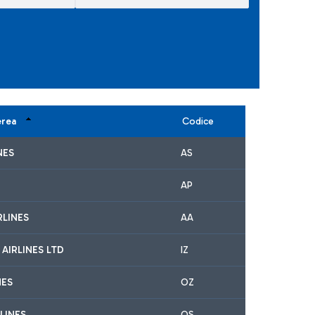
erea
Codice
NES
AS
AP
RLINES
AA
 AIRLINES LTD
IZ
NES
OZ
LINES
OS