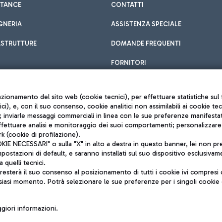
STANCE
CONTATTI
GNERIA
ASSISTENZA SPECIALE
ASTRUTTURE
DOMANDE FREQUENTI
FORNITORI
unzionamento del sito web (cookie tecnici), per effettuare statistiche s
nici), e, con il suo consenso, cookie analitici non assimilabili ai cookie te
inviarle messaggi commerciali in linea con le sue preferenze manifestate 
effettuare analisi e monitoraggio dei suoi comportamenti; personalizzare g
k (cookie di profilazione).
Privacy policy
 NECESSARI" o sulla "X" in alto a destra in questo banner, lei non pres
Note legali
stazioni di default, e saranno installati sul suo dispositivo esclusivame
Mappa sito
a quelli tecnici.
nto di Mundys S.p.A.
Accessibilità
sterà il suo consenso al posizionamento di tutti i cookie ivi compresi c
6572251004
QUALITÀ
siasi momento. Potrà selezionare le sue preferenze per i singoli cooki
o +39 06 65951
iori informazioni.