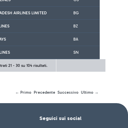
DESH AIRLINES LIMITED
BG
LINES
BZ
AYS
BA
LINES
SN
rati 21 - 30 su 104 risultati.
← Primo
Precedente
Successivo
Ultimo →
Seguici sui social