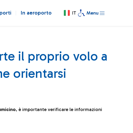
porti
In aeroporto
IT
Menu
te il proprio volo a
e orientarsi
iumicino
, è importante verificare le informazioni