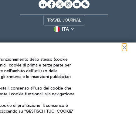
TRAVEL JOURNAL
ITA
ul funzionamento dello stesso (cookie
cnici, cookie di prima e terza parte per
nell'ambito dell'utilizzo delle
li annunci e le inserzioni pubblicitari
ta il consenso all'uso dei cookie che
Roma FCO
nte i cookie funzionali alla navigazione
L'aeroporto stellato
ookie di profilazione. Il consenso è
SOSTENIBILITÀ
INNOVAZIONE
e cliccando su "GESTISCI I TUOI COOKIE"