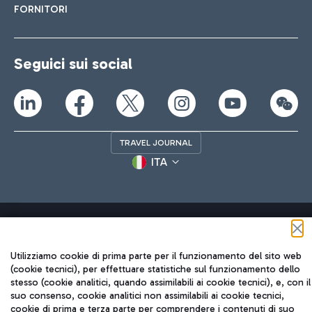
FORNITORI
Seguici sui social
TRAVEL JOURNAL
ITA
Utilizziamo cookie di prima parte per il funzionamento del sito web
(cookie tecnici), per effettuare statistiche sul funzionamento dello
Aeroporti di Roma S.p.A. - Società soggetta a direzione e
stesso (cookie analitici, quando assimilabili ai cookie tecnici), e, con il
coordinamento di Mundys S.p.A.
suo consenso, cookie analitici non assimilabili ai cookie tecnici,
Codice fiscale e Registro delle Imprese di Roma 13032990155 P.
cookie di prima e terza parte per comprendere i contenuti di suo