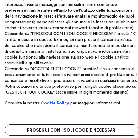
IVA 06572251004
interesse; inviarle messaggi commerciali in linea con le sue
Capitale sociale 62.224.743,00 int. vers.
preferenze manifestate nell'ambito dell'utilizzo delle funzionalità e
della navigazione in rete; effettuare analisi e monitoraggio dei suoi
Sede legale: Via Pier Paolo Racchetti 1 - 00054 Fiumicino (RM)
comportamenti; personalizzare gli annunci e le inserzioni pubblicitari
telefono +39 06 65951
anche attraverso interazioni social network (cookie di profilazione).
Privacy policy
Note legali
Cliccando su "PROSEGUI CON I SOLI COOKIE NECESSARI" o sulla "X"
Mappa sito
Accessibilità
in alto a destra in questo banner, lei non presta il consenso all'uso
dei cookie che richiedono il consenso, mantenendo le impostazioni
di default, e saranno installati sul suo dispositivo esclusivamente i
Roma FCO
cookie funzionali alla navigazione sul sito web e i cookie analitici
L'aeroporto stellato
assimilabili a quelli tecnici.
Cliccando su "ACCETTA TUTTI I COOKIE" presterà il suo consenso al
QUALITÀ
SOSTENIBILITÀ
INNOVAZIONE
posizionamento di tutti i cookie ivi compresi cookie di profilazione. Il
consenso è facoltativo e può essere revocato in qualsiasi momento.
Potrà selezionare le sue preferenze per i singoli cookie cliccando su
"GESTISCI I TUOI COOKIE" (accessibile in ogni momento dal sito).
Consulta la nostra
Cookie Policy
per maggiori informazioni.
PROSEGUI CON I SOLI COOKIE NECESSARI