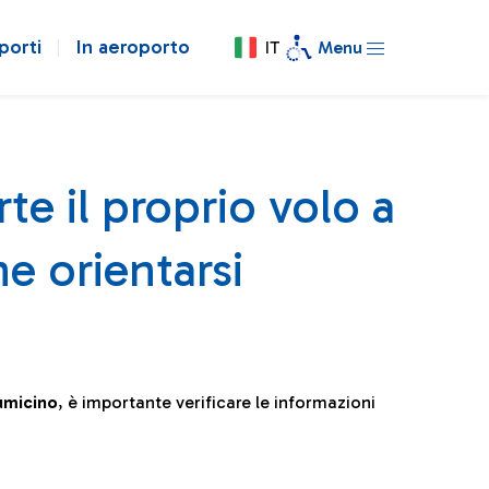
porti
In aeroporto
IT
Menu
te il proprio volo a
e orientarsi
iumicino
, è importante verificare le informazioni