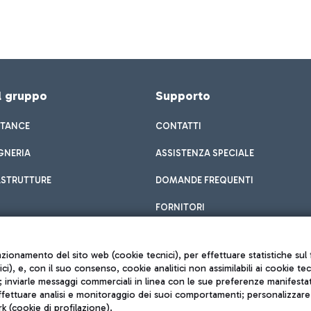
el gruppo
Supporto
STANCE
CONTATTI
GNERIA
ASSISTENZA SPECIALE
ASTRUTTURE
DOMANDE FREQUENTI
FORNITORI
unzionamento del sito web (cookie tecnici), per effettuare statistiche s
nici), e, con il suo consenso, cookie analitici non assimilabili ai cookie te
inviarle messaggi commerciali in linea con le sue preferenze manifestate 
effettuare analisi e monitoraggio dei suoi comportamenti; personalizzare g
k (cookie di profilazione).
Privacy policy