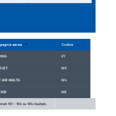
pagnia aerea
Codice
LING
VY
TJET
WS
 AIR MALTA
W4
ZAIR
W6
rati 101 - 104 su 104 risultati.