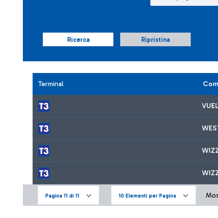
Ricerca
Ripristina
Terminal
Com
VUE
WES
WIZZ
WIZ
Most
Pagina 11 di 11
10 Elementi per Pagina