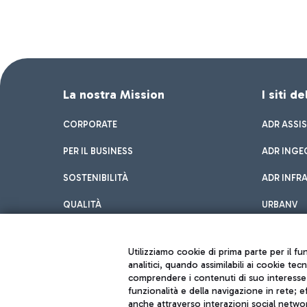
La nostra Mission
I siti d
CORPORATE
ADR ASSI
PER IL BUSINESS
ADR INGE
SOSTENIBILITÀ
ADR INFR
QUALITÀ
URBANV
INNOVATION
Utilizziamo cookie di prima parte per il f
analitici, quando assimilabili ai cookie tec
comprendere i contenuti di suo interesse; 
funzionalità e della navigazione in rete; 
anche attraverso interazioni social networ