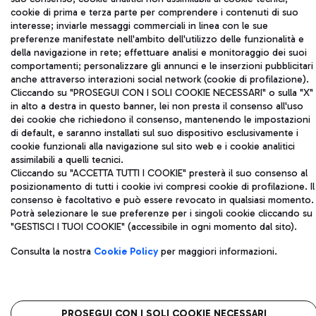
cookie di prima e terza parte per comprendere i contenuti di suo
Privacy policy
Note legali
interesse; inviarle messaggi commerciali in linea con le sue
Mappa sito
Accessibilità
preferenze manifestate nell'ambito dell'utilizzo delle funzionalità e
della navigazione in rete; effettuare analisi e monitoraggio dei suoi
Roma FCO
comportamenti; personalizzare gli annunci e le inserzioni pubblicitari
L'aeroporto stellato
anche attraverso interazioni social network (cookie di profilazione).
Cliccando su "PROSEGUI CON I SOLI COOKIE NECESSARI" o sulla "X"
in alto a destra in questo banner, lei non presta il consenso all'uso
QUALITÀ
SOSTENIBILITÀ
INNOVAZIONE
dei cookie che richiedono il consenso, mantenendo le impostazioni
di default, e saranno installati sul suo dispositivo esclusivamente i
cookie funzionali alla navigazione sul sito web e i cookie analitici
assimilabili a quelli tecnici.
Cliccando su "ACCETTA TUTTI I COOKIE" presterà il suo consenso al
posizionamento di tutti i cookie ivi compresi cookie di profilazione. Il
consenso è facoltativo e può essere revocato in qualsiasi momento.
Potrà selezionare le sue preferenze per i singoli cookie cliccando su
"GESTISCI I TUOI COOKIE" (accessibile in ogni momento dal sito).
Consulta la nostra
Cookie Policy
per maggiori informazioni.
PROSEGUI CON I SOLI COOKIE NECESSARI