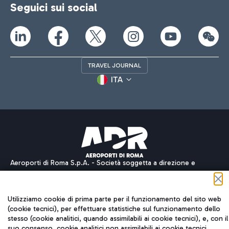
Seguici sui social
TRAVEL JOURNAL
ITA
Aeroporti di Roma S.p.A. - Società soggetta a direzione e
coordinamento di Mundys S.p.A.
Codice fiscale e Registro delle Imprese di Roma 13032990155 P.
IVA 06572251004
Utilizziamo cookie di prima parte per il funzionamento del sito web
Capitale sociale 62.224.743,00 int. vers.
(cookie tecnici), per effettuare statistiche sul funzionamento dello
Sede legale: Via Pier Paolo Racchetti 1 - 00054 Fiumicino (RM)
stesso (cookie analitici, quando assimilabili ai cookie tecnici), e, con il
telefono +39 06 65951
suo consenso, cookie analitici non assimilabili ai cookie tecnici,