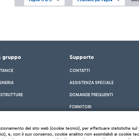
Pagina 19 di 21
5 Elementi per Pagina
el gruppo
Supporto
STANCE
CONTATTI
GNERIA
ASSISTENZA SPECIALE
ASTRUTTURE
DOMANDE FREQUENTI
FORNITORI
unzionamento del sito web (cookie tecnici), per effettuare statistiche s
nici), e, con il suo consenso, cookie analitici non assimilabili ai cookie te