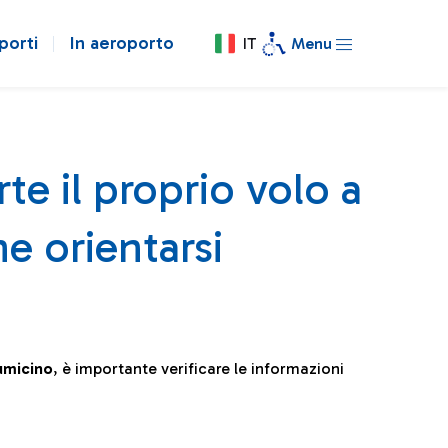
porti
In aeroporto
IT
Menu
te il proprio volo a
e orientarsi
iumicino
, è importante verificare le informazioni