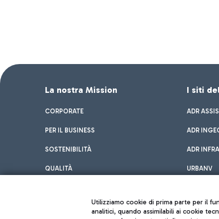
La nostra Mission
I siti d
CORPORATE
ADR ASSI
PER IL BUSINESS
ADR INGE
SOSTENIBILITÀ
ADR INFR
QUALITÀ
URBANV
INNOVATION
Utilizziamo cookie di prima parte per il f
analitici, quando assimilabili ai cookie tec