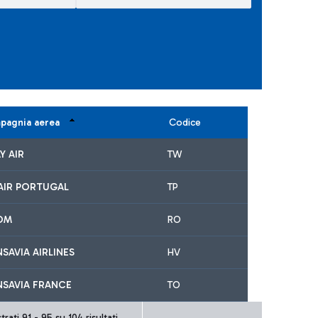
pagnia aerea
Codice
Y AIR
TW
AIR PORTUGAL
TP
OM
RO
SAVIA AIRLINES
HV
NSAVIA FRANCE
TO
rati 91 - 95 su 104 risultati.