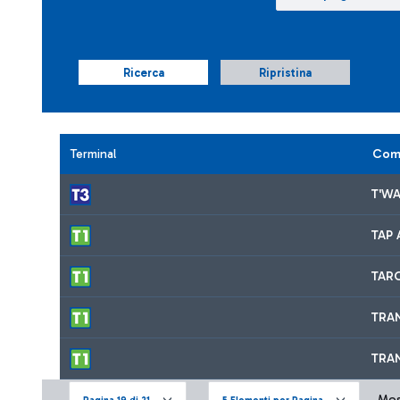
Ricerca
Ripristina
Terminal
Com
T'WA
TAP 
TAR
TRAN
TRA
Most