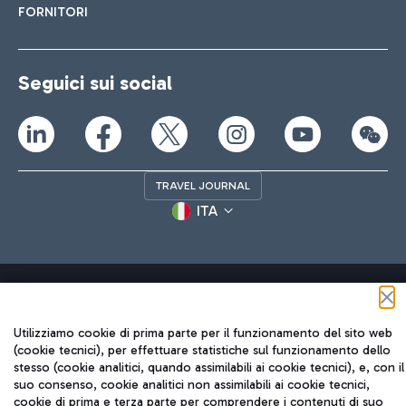
FORNITORI
Seguici sui social
TRAVEL JOURNAL
ITA
Utilizziamo cookie di prima parte per il funzionamento del sito web
(cookie tecnici), per effettuare statistiche sul funzionamento dello
Aeroporti di Roma S.p.A. - Società soggetta a direzione e
stesso (cookie analitici, quando assimilabili ai cookie tecnici), e, con il
coordinamento di Mundys S.p.A.
suo consenso, cookie analitici non assimilabili ai cookie tecnici,
Codice fiscale e Registro delle Imprese di Roma 13032990155 P.
cookie di prima e terza parte per comprendere i contenuti di suo