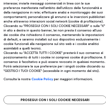
IVA 06572251004
interesse; inviarle messaggi commerciali in linea con le sue
Capitale sociale 62.224.743,00 int. vers.
preferenze manifestate nell'ambito dell'utilizzo delle funzionalità e
della navigazione in rete; effettuare analisi e monitoraggio dei suoi
Sede legale: Via Pier Paolo Racchetti 1 - 00054 Fiumicino (RM)
comportamenti; personalizzare gli annunci e le inserzioni pubblicitari
telefono +39 06 65951
anche attraverso interazioni social network (cookie di profilazione).
Privacy policy
Note legali
Cliccando su "PROSEGUI CON I SOLI COOKIE NECESSARI" o sulla "X"
Mappa sito
Accessibilità
in alto a destra in questo banner, lei non presta il consenso all'uso
dei cookie che richiedono il consenso, mantenendo le impostazioni
di default, e saranno installati sul suo dispositivo esclusivamente i
Roma FCO
cookie funzionali alla navigazione sul sito web e i cookie analitici
L'aeroporto stellato
assimilabili a quelli tecnici.
Cliccando su "ACCETTA TUTTI I COOKIE" presterà il suo consenso al
QUALITÀ
SOSTENIBILITÀ
INNOVAZIONE
posizionamento di tutti i cookie ivi compresi cookie di profilazione. Il
consenso è facoltativo e può essere revocato in qualsiasi momento.
Potrà selezionare le sue preferenze per i singoli cookie cliccando su
"GESTISCI I TUOI COOKIE" (accessibile in ogni momento dal sito).
Consulta la nostra
Cookie Policy
per maggiori informazioni.
PROSEGUI CON I SOLI COOKIE NECESSARI