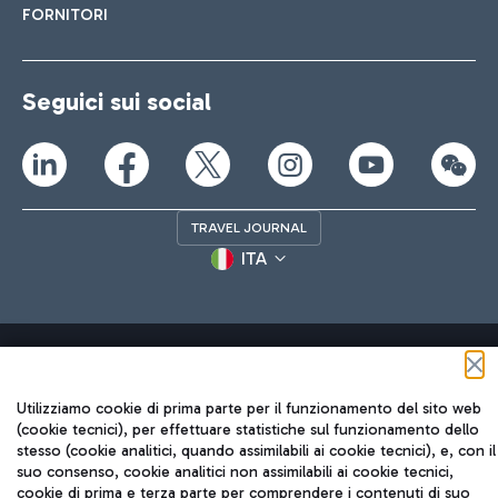
FORNITORI
Seguici sui social
TRAVEL JOURNAL
ITA
Utilizziamo cookie di prima parte per il funzionamento del sito web
(cookie tecnici), per effettuare statistiche sul funzionamento dello
Aeroporti di Roma S.p.A. - Società soggetta a direzione e
stesso (cookie analitici, quando assimilabili ai cookie tecnici), e, con il
coordinamento di Mundys S.p.A.
suo consenso, cookie analitici non assimilabili ai cookie tecnici,
Codice fiscale e Registro delle Imprese di Roma 13032990155 P.
cookie di prima e terza parte per comprendere i contenuti di suo