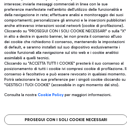
IVA 06572251004
interesse; inviarle messaggi commerciali in linea con le sue
Capitale sociale 62.224.743,00 int. vers.
preferenze manifestate nell'ambito dell'utilizzo delle funzionalità e
della navigazione in rete; effettuare analisi e monitoraggio dei suoi
Sede legale: Via Pier Paolo Racchetti 1 - 00054 Fiumicino (RM)
comportamenti; personalizzare gli annunci e le inserzioni pubblicitari
telefono +39 06 65951
anche attraverso interazioni social network (cookie di profilazione).
Privacy policy
Note legali
Cliccando su "PROSEGUI CON I SOLI COOKIE NECESSARI" o sulla "X"
Mappa sito
Accessibilità
in alto a destra in questo banner, lei non presta il consenso all'uso
dei cookie che richiedono il consenso, mantenendo le impostazioni
di default, e saranno installati sul suo dispositivo esclusivamente i
Roma FCO
cookie funzionali alla navigazione sul sito web e i cookie analitici
L'aeroporto stellato
assimilabili a quelli tecnici.
Cliccando su "ACCETTA TUTTI I COOKIE" presterà il suo consenso al
QUALITÀ
SOSTENIBILITÀ
INNOVAZIONE
posizionamento di tutti i cookie ivi compresi cookie di profilazione. Il
consenso è facoltativo e può essere revocato in qualsiasi momento.
Potrà selezionare le sue preferenze per i singoli cookie cliccando su
"GESTISCI I TUOI COOKIE" (accessibile in ogni momento dal sito).
Consulta la nostra
Cookie Policy
per maggiori informazioni.
PROSEGUI CON I SOLI COOKIE NECESSARI