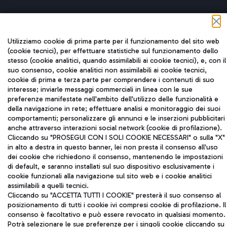
Utilizziamo cookie di prima parte per il funzionamento del sito web
(cookie tecnici), per effettuare statistiche sul funzionamento dello
Aeroporti di Roma S.p.A. - Società soggetta a direzione e
stesso (cookie analitici, quando assimilabili ai cookie tecnici), e, con il
coordinamento di Mundys S.p.A.
suo consenso, cookie analitici non assimilabili ai cookie tecnici,
Codice fiscale e Registro delle Imprese di Roma 13032990155 P.
cookie di prima e terza parte per comprendere i contenuti di suo
IVA 06572251004
interesse; inviarle messaggi commerciali in linea con le sue
Capitale sociale 62.224.743,00 int. vers.
preferenze manifestate nell'ambito dell'utilizzo delle funzionalità e
Sede legale: Via Pier Paolo Racchetti 1 - 00054 Fiumicino (RM)
della navigazione in rete; effettuare analisi e monitoraggio dei suoi
telefono +39 06 65951
comportamenti; personalizzare gli annunci e le inserzioni pubblicitari
Privacy policy
Note legali
anche attraverso interazioni social network (cookie di profilazione).
Cliccando su "PROSEGUI CON I SOLI COOKIE NECESSARI" o sulla "X"
Mappa sito
Accessibilità
in alto a destra in questo banner, lei non presta il consenso all'uso
dei cookie che richiedono il consenso, mantenendo le impostazioni
Roma FCO
di default, e saranno installati sul suo dispositivo esclusivamente i
L'aeroporto stellato
cookie funzionali alla navigazione sul sito web e i cookie analitici
assimilabili a quelli tecnici.
Cliccando su "ACCETTA TUTTI I COOKIE" presterà il suo consenso al
QUALITÀ
SOSTENIBILITÀ
INNOVAZIONE
posizionamento di tutti i cookie ivi compresi cookie di profilazione. Il
consenso è facoltativo e può essere revocato in qualsiasi momento.
Potrà selezionare le sue preferenze per i singoli cookie cliccando su