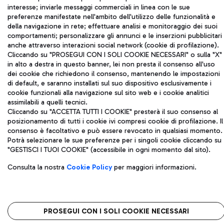
IVA 06572251004
interesse; inviarle messaggi commerciali in linea con le sue
Capitale sociale 62.224.743,00 int. vers.
preferenze manifestate nell'ambito dell'utilizzo delle funzionalità e
della navigazione in rete; effettuare analisi e monitoraggio dei suoi
Sede legale: Via Pier Paolo Racchetti 1 - 00054 Fiumicino (RM)
comportamenti; personalizzare gli annunci e le inserzioni pubblicitari
telefono +39 06 65951
anche attraverso interazioni social network (cookie di profilazione).
Privacy policy
Note legali
Cliccando su "PROSEGUI CON I SOLI COOKIE NECESSARI" o sulla "X"
Mappa sito
Accessibilità
in alto a destra in questo banner, lei non presta il consenso all'uso
dei cookie che richiedono il consenso, mantenendo le impostazioni
di default, e saranno installati sul suo dispositivo esclusivamente i
Roma FCO
cookie funzionali alla navigazione sul sito web e i cookie analitici
L'aeroporto stellato
assimilabili a quelli tecnici.
Cliccando su "ACCETTA TUTTI I COOKIE" presterà il suo consenso al
QUALITÀ
SOSTENIBILITÀ
INNOVAZIONE
posizionamento di tutti i cookie ivi compresi cookie di profilazione. Il
consenso è facoltativo e può essere revocato in qualsiasi momento.
Potrà selezionare le sue preferenze per i singoli cookie cliccando su
"GESTISCI I TUOI COOKIE" (accessibile in ogni momento dal sito).
Consulta la nostra
Cookie Policy
per maggiori informazioni.
PROSEGUI CON I SOLI COOKIE NECESSARI