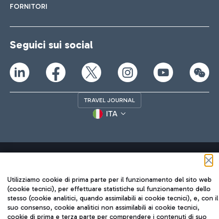
FORNITORI
Seguici sui social
TRAVEL JOURNAL
ITA
Utilizziamo cookie di prima parte per il funzionamento del sito web
(cookie tecnici), per effettuare statistiche sul funzionamento dello
Aeroporti di Roma S.p.A. - Società soggetta a direzione e
stesso (cookie analitici, quando assimilabili ai cookie tecnici), e, con il
coordinamento di Mundys S.p.A.
suo consenso, cookie analitici non assimilabili ai cookie tecnici,
Codice fiscale e Registro delle Imprese di Roma 13032990155 P.
cookie di prima e terza parte per comprendere i contenuti di suo