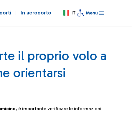
porti
In aeroporto
IT
Menu
te il proprio volo a
e orientarsi
iumicino
, è importante verificare le informazioni