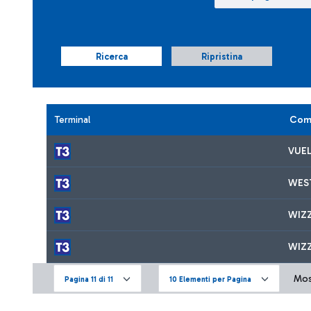
Ricerca
Ripristina
Terminal
Com
VUE
WES
WIZZ
WIZ
Most
Pagina 11 di 11
10 Elementi per Pagina