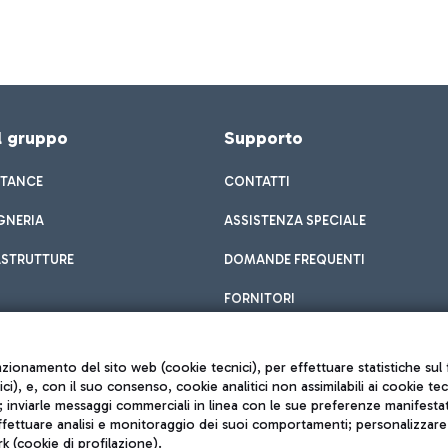
el gruppo
Supporto
STANCE
CONTATTI
GNERIA
ASSISTENZA SPECIALE
ASTRUTTURE
DOMANDE FREQUENTI
FORNITORI
unzionamento del sito web (cookie tecnici), per effettuare statistiche s
nici), e, con il suo consenso, cookie analitici non assimilabili ai cookie te
inviarle messaggi commerciali in linea con le sue preferenze manifestate 
effettuare analisi e monitoraggio dei suoi comportamenti; personalizzare g
k (cookie di profilazione).
Privacy policy