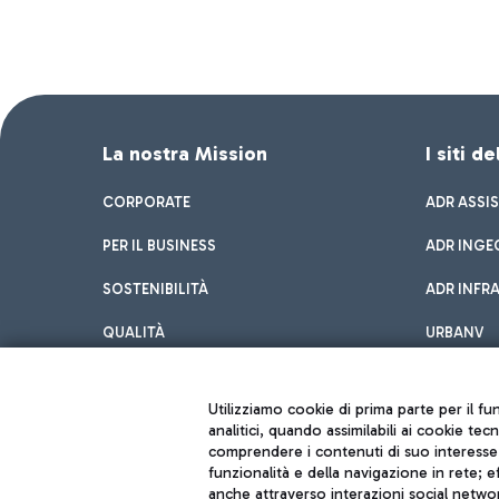
La nostra Mission
I siti d
CORPORATE
ADR ASSI
PER IL BUSINESS
ADR INGE
SOSTENIBILITÀ
ADR INFR
QUALITÀ
URBANV
INNOVATION
Utilizziamo cookie di prima parte per il f
analitici, quando assimilabili ai cookie tec
comprendere i contenuti di suo interesse; 
funzionalità e della navigazione in rete; 
anche attraverso interazioni social networ