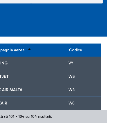
pagnia aerea
Codice
LING
VY
TJET
WS
 AIR MALTA
W4
ZAIR
W6
rati 101 - 104 su 104 risultati.