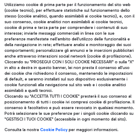
Utilizziamo cookie di prima parte per il funzionamento del sito web
(cookie tecnici), per effettuare statistiche sul funzionamento dello
Aeroporti di Roma S.p.A. - Società soggetta a direzione e
stesso (cookie analitici, quando assimilabili ai cookie tecnici), e, con il
coordinamento di Mundys S.p.A.
suo consenso, cookie analitici non assimilabili ai cookie tecnici,
Codice fiscale e Registro delle Imprese di Roma 13032990155 P.
cookie di prima e terza parte per comprendere i contenuti di suo
IVA 06572251004
interesse; inviarle messaggi commerciali in linea con le sue
Capitale sociale 62.224.743,00 int. vers.
preferenze manifestate nell'ambito dell'utilizzo delle funzionalità e
Sede legale: Via Pier Paolo Racchetti 1 - 00054 Fiumicino (RM)
della navigazione in rete; effettuare analisi e monitoraggio dei suoi
telefono +39 06 65951
comportamenti; personalizzare gli annunci e le inserzioni pubblicitari
anche attraverso interazioni social network (cookie di profilazione).
Privacy policy
Note legali
Cliccando su "PROSEGUI CON I SOLI COOKIE NECESSARI" o sulla "X"
Mappa sito
Accessibilità
in alto a destra in questo banner, lei non presta il consenso all'uso
dei cookie che richiedono il consenso, mantenendo le impostazioni
Roma FCO
di default, e saranno installati sul suo dispositivo esclusivamente i
L'aeroporto stellato
cookie funzionali alla navigazione sul sito web e i cookie analitici
assimilabili a quelli tecnici.
Cliccando su "ACCETTA TUTTI I COOKIE" presterà il suo consenso al
QUALITÀ
SOSTENIBILITÀ
INNOVAZIONE
posizionamento di tutti i cookie ivi compresi cookie di profilazione. Il
consenso è facoltativo e può essere revocato in qualsiasi momento.
Potrà selezionare le sue preferenze per i singoli cookie cliccando su
"GESTISCI I TUOI COOKIE" (accessibile in ogni momento dal sito).
Consulta la nostra
Cookie Policy
per maggiori informazioni.