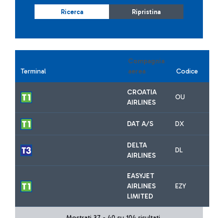
Ricerca
Ripristina
Compagnia
Terminal
aerea
Codice
CROATIA
OU
AIRLINES
DAT A/S
DX
DELTA
DL
AIRLINES
EASYJET
AIRLINES
EZY
LIMITED
Mostrati 37 - 40 su 104 risultati.