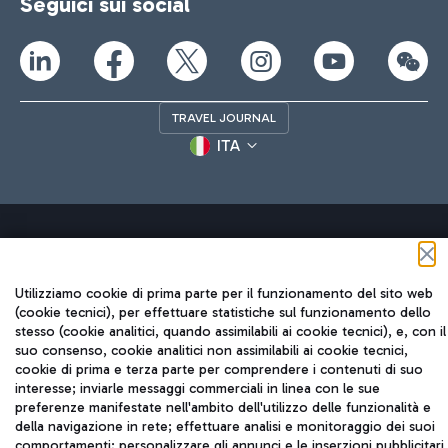
Seguici sui social
TRAVEL JOURNAL
ITA
Utilizziamo cookie di prima parte per il funzionamento del sito web
Aeroporti di Roma S.p.A. - Società soggetta a direzione e
(cookie tecnici), per effettuare statistiche sul funzionamento dello
coordinamento di Mundys S.p.A.
stesso (cookie analitici, quando assimilabili ai cookie tecnici), e, con il
suo consenso, cookie analitici non assimilabili ai cookie tecnici,
Codice fiscale e Registro delle Imprese di Roma 13032990155 P.
cookie di prima e terza parte per comprendere i contenuti di suo
IVA 06572251004
interesse; inviarle messaggi commerciali in linea con le sue
Capitale sociale 62.224.743,00 int. vers.
preferenze manifestate nell'ambito dell'utilizzo delle funzionalità e
Sede legale: Via Pier Paolo Racchetti 1 - 00054 Fiumicino (RM)
della navigazione in rete; effettuare analisi e monitoraggio dei suoi
telefono +39 06 65951
comportamenti; personalizzare gli annunci e le inserzioni pubblicitari