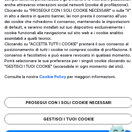
Privacy policy
Note legali
anche attraverso interazioni social network (cookie di profilazione).
Mappa sito
Accessibilità
Cliccando su "PROSEGUI CON I SOLI COOKIE NECESSARI" o sulla "X"
in alto a destra in questo banner, lei non presta il consenso all'uso
dei cookie che richiedono il consenso, mantenendo le impostazioni
Roma FCO
di default, e saranno installati sul suo dispositivo esclusivamente i
L'aeroporto stellato
cookie funzionali alla navigazione sul sito web e i cookie analitici
assimilabili a quelli tecnici.
QUALITÀ
SOSTENIBILITÀ
INNOVAZIONE
Cliccando su "ACCETTA TUTTI I COOKIE" presterà il suo consenso al
posizionamento di tutti i cookie ivi compresi cookie di profilazione. Il
consenso è facoltativo e può essere revocato in qualsiasi momento.
Potrà selezionare le sue preferenze per i singoli cookie cliccando su
"GESTISCI I TUOI COOKIE" (accessibile in ogni momento dal sito).
Consulta la nostra
Cookie Policy
per maggiori informazioni.
PROSEGUI CON I SOLI COOKIE NECESSARI
GESTISCI I TUOI COOKIE