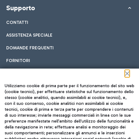
Supporto
CONTATTI
ASSISTENZA SPECIALE
DOMANDE FREQUENTI
FORNITORI
Seguici sui social
Utilizziamo cookie di prima parte per il funzionamento del sito web
(cookie tecnici), per effettuare statistiche sul funzionamento dello
stesso (cookie analitici, quando assimilabili ai cookie tecnici), e,
con il suo consenso, cookie analitici non assimilabili ai cookie
tecnici, cookie di prima e terza parte per comprendere i contenuti
di suo interesse; inviarle messaggi commerciali in linea con le sue
TRAVEL JOURNAL
preferenze manifestate nell'ambito dell'utilizzo delle funzionalità e
della navigazione in rete; effettuare analisi e monitoraggio dei
ITA
suoi comportamenti; personalizzare gli annunci e le inserzioni
pubblicitari anche attraverso interazioni social network (cookie di