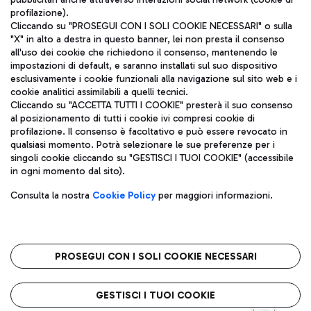
profilazione).
Cliccando su "PROSEGUI CON I SOLI COOKIE NECESSARI" o sulla
"X" in alto a destra in questo banner, lei non presta il consenso
all'uso dei cookie che richiedono il consenso, mantenendo le
impostazioni di default, e saranno installati sul suo dispositivo
esclusivamente i cookie funzionali alla navigazione sul sito web e i
Aeroporti di Roma S.p.A. - Società soggetta a direzione e
cookie analitici assimilabili a quelli tecnici.
coordinamento di Mundys S.p.A.
Cliccando su "ACCETTA TUTTI I COOKIE" presterà il suo consenso
al posizionamento di tutti i cookie ivi compresi cookie di
Codice fiscale e Registro delle Imprese di Roma 13032990155 P.
profilazione. Il consenso è facoltativo e può essere revocato in
IVA 06572251004
qualsiasi momento. Potrà selezionare le sue preferenze per i
Capitale sociale 62.224.743,00 int. vers.
singoli cookie cliccando su "GESTISCI I TUOI COOKIE" (accessibile
Sede legale: Via Pier Paolo Racchetti 1 - 00054 Fiumicino (RM)
in ogni momento dal sito).
telefono +39 06 65951
Privacy policy
Note legali
Consulta la nostra
Cookie Policy
per maggiori informazioni.
Mappa sito
Accessibilità
Roma FCO
L'aeroporto stellato
PROSEGUI CON I SOLI COOKIE NECESSARI
QUALITÀ
SOSTENIBILITÀ
INNOVAZIONE
GESTISCI I TUOI COOKIE