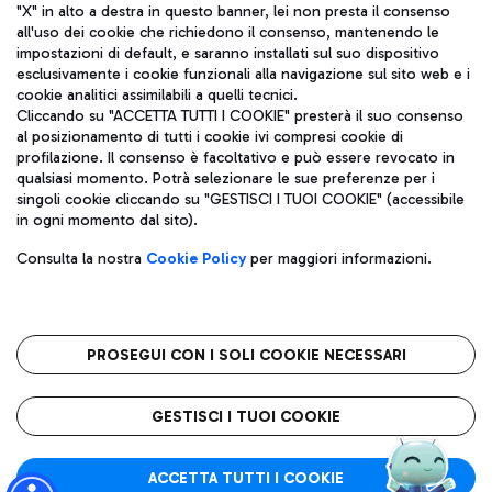
"X" in alto a destra in questo banner, lei non presta il consenso
all'uso dei cookie che richiedono il consenso, mantenendo le
impostazioni di default, e saranno installati sul suo dispositivo
esclusivamente i cookie funzionali alla navigazione sul sito web e i
Aeroporti di Roma S.p.A. - Società soggetta a direzione e
cookie analitici assimilabili a quelli tecnici.
coordinamento di Mundys S.p.A.
Cliccando su "ACCETTA TUTTI I COOKIE" presterà il suo consenso
al posizionamento di tutti i cookie ivi compresi cookie di
Codice fiscale e Registro delle Imprese di Roma 13032990155 P.
profilazione. Il consenso è facoltativo e può essere revocato in
IVA 06572251004
qualsiasi momento. Potrà selezionare le sue preferenze per i
Capitale sociale 62.224.743,00 int. vers.
singoli cookie cliccando su "GESTISCI I TUOI COOKIE" (accessibile
Sede legale: Via Pier Paolo Racchetti 1 - 00054 Fiumicino (RM)
in ogni momento dal sito).
telefono +39 06 65951
Privacy policy
Note legali
Consulta la nostra
Cookie Policy
per maggiori informazioni.
Mappa sito
Accessibilità
Roma FCO
L'aeroporto stellato
PROSEGUI CON I SOLI COOKIE NECESSARI
QUALITÀ
SOSTENIBILITÀ
INNOVAZIONE
GESTISCI I TUOI COOKIE
ACCETTA TUTTI I COOKIE