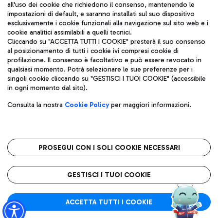
all'uso dei cookie che richiedono il consenso, mantenendo le
impostazioni di default, e saranno installati sul suo dispositivo
esclusivamente i cookie funzionali alla navigazione sul sito web e i
Aeroporti di Roma S.p.A. - Società soggetta a direzione e
cookie analitici assimilabili a quelli tecnici.
coordinamento di Mundys S.p.A.
Cliccando su "ACCETTA TUTTI I COOKIE" presterà il suo consenso
al posizionamento di tutti i cookie ivi compresi cookie di
Codice fiscale e Registro delle Imprese di Roma 13032990155 P.
profilazione. Il consenso è facoltativo e può essere revocato in
IVA 06572251004
qualsiasi momento. Potrà selezionare le sue preferenze per i
Capitale sociale 62.224.743,00 int. vers.
singoli cookie cliccando su "GESTISCI I TUOI COOKIE" (accessibile
Sede legale: Via Pier Paolo Racchetti 1 - 00054 Fiumicino (RM)
in ogni momento dal sito).
telefono +39 06 65951
Privacy policy
Note legali
Consulta la nostra
Cookie Policy
per maggiori informazioni.
Mappa sito
Accessibilità
Roma FCO
L'aeroporto stellato
PROSEGUI CON I SOLI COOKIE NECESSARI
QUALITÀ
SOSTENIBILITÀ
INNOVAZIONE
GESTISCI I TUOI COOKIE
ACCETTA TUTTI I COOKIE