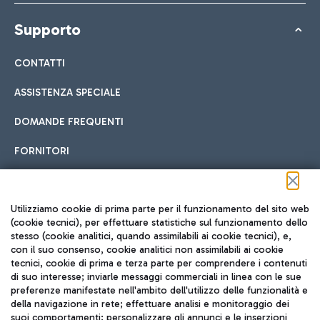
Supporto
CONTATTI
ASSISTENZA SPECIALE
DOMANDE FREQUENTI
FORNITORI
Seguici sui social
Utilizziamo cookie di prima parte per il funzionamento del sito web
(cookie tecnici), per effettuare statistiche sul funzionamento dello
stesso (cookie analitici, quando assimilabili ai cookie tecnici), e,
con il suo consenso, cookie analitici non assimilabili ai cookie
tecnici, cookie di prima e terza parte per comprendere i contenuti
di suo interesse; inviarle messaggi commerciali in linea con le sue
TRAVEL JOURNAL
preferenze manifestate nell'ambito dell'utilizzo delle funzionalità e
della navigazione in rete; effettuare analisi e monitoraggio dei
ITA
suoi comportamenti; personalizzare gli annunci e le inserzioni