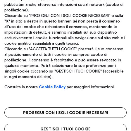
pubblicitari anche attraverso interazioni social network (cookie di
profilazione).
Cliccando su "PROSEGUI CON I SOLI COOKIE NECESSARI" o sulla
"X" in alto a destra in questo banner, lei non presta il consenso
all'uso dei cookie che richiedono il consenso, mantenendo le
impostazioni di default, e saranno installati sul suo dispositivo
esclusivamente i cookie funzionali alla navigazione sul sito web e i
Aeroporti di Roma S.p.A. - Società soggetta a direzione e
cookie analitici assimilabili a quelli tecnici.
coordinamento di Mundys S.p.A.
Cliccando su "ACCETTA TUTTI I COOKIE" presterà il suo consenso
al posizionamento di tutti i cookie ivi compresi cookie di
Codice fiscale e Registro delle Imprese di Roma 13032990155 P.
profilazione. Il consenso è facoltativo e può essere revocato in
IVA 06572251004
qualsiasi momento. Potrà selezionare le sue preferenze per i
Capitale sociale 62.224.743,00 int. vers.
singoli cookie cliccando su "GESTISCI I TUOI COOKIE" (accessibile
Sede legale: Via Pier Paolo Racchetti 1 - 00054 Fiumicino (RM)
in ogni momento dal sito).
telefono +39 06 65951
Privacy policy
Note legali
Consulta la nostra
Cookie Policy
per maggiori informazioni.
Mappa sito
Accessibilità
Roma FCO
L'aeroporto stellato
PROSEGUI CON I SOLI COOKIE NECESSARI
QUALITÀ
SOSTENIBILITÀ
INNOVAZIONE
GESTISCI I TUOI COOKIE