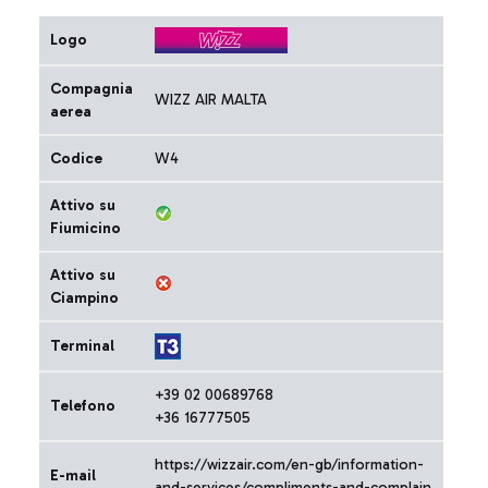
Logo
Compagnia
WIZZ AIR MALTA
aerea
Codice
W4
Attivo su
Fiumicino
Attivo su
Ciampino
Terminal
+39 02 00689768
Telefono
+36 16777505
https://wizzair.com/en-gb/information-
E-mail
and-services/compliments-and-complain