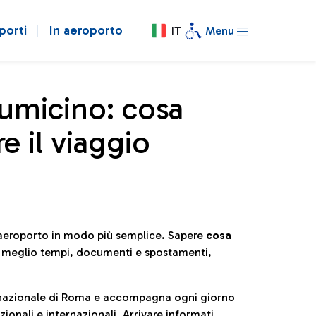
porti
In aeroporto
IT
Menu
iumicino: cosa
e il viaggio
l’aeroporto in modo più semplice. Sapere
cosa
e meglio tempi, documenti e spostamenti,
ternazionale di Roma e accompagna ogni giorno
ionali e internazionali. Arrivare informati