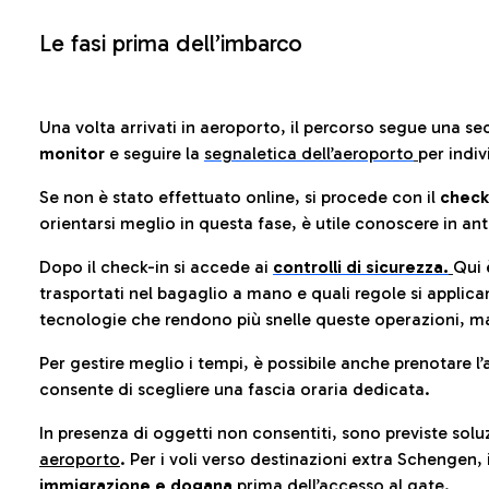
Le fasi prima dell’imbarco
Una volta arrivati in aeroporto, il percorso segue una se
monitor
e seguire la
segnaletica dell’aeroporto
per indiv
Se non è stato effettuato online, si procede con il
check
orientarsi meglio in questa fase, è utile conoscere in ant
Dopo il check-in si accede ai
controlli di sicurezza.
Qui 
trasportati nel bagaglio a mano e quali regole si applican
tecnologie che rendono più snelle queste operazioni, ma
Per gestire meglio i tempi, è possibile anche prenotare l’
consente di scegliere una fascia oraria dedicata.
In presenza di oggetti non consentiti, sono previste soluz
aeroporto
. Per i voli verso destinazioni extra Schengen, 
immigrazione e dogana
prima dell’accesso al gate.