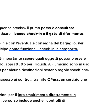
quenza precisa. Il primo passo è
consultare i
iduare il
banco check-in o il gate di riferimento.
-in
e con l’eventuale consegna del bagaglio. Per
icip
o
come funziona il check-in in aeroporto.
è importante sapere quali oggetti possono essere
o, soprattutto per i liquidi. A Fiumicino sono in uso
 per alcune destinazioni restano regole specifiche.
accesso ai controlli tramite
QPass
,
un servizio che
ioni per il
loro smaltimento direttamente in
il percorso include anche i controlli di