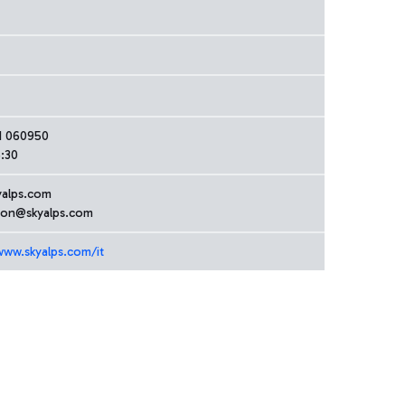
1 060950
:30
yalps.com
tion@skyalps.com
www.skyalps.com/it