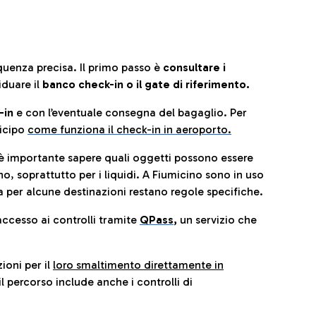
quenza precisa. Il primo passo è
consultare i
iduare il
banco check-in o il gate di riferimento.
-in
e con l’eventuale consegna del bagaglio. Per
icip
o
come funziona il check-in in aeroporto.
è importante sapere quali oggetti possono essere
o, soprattutto per i liquidi. A Fiumicino sono in uso
 per alcune destinazioni restano regole specifiche.
accesso ai controlli tramite
QPass
,
un servizio che
ioni per il
loro smaltimento direttamente in
il percorso include anche i controlli di