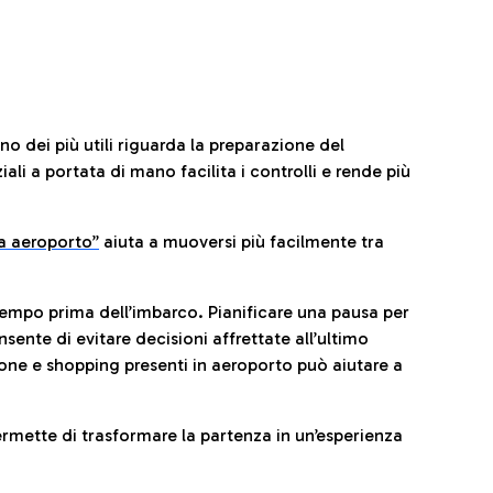
no dei più utili riguarda la preparazione del
li a portata di mano facilita i controlli e rende più
da aeroporto”
a
iuta a muoversi più facilmente tra
tempo prima dell’imbarco. Pianificare una pausa per
sente di evitare decisioni affrettate all’ultimo
one e shopping presenti in aeroporto può aiutare a
ermette di trasformare la partenza in un’esperienza