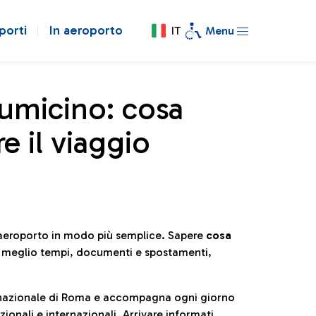
porti
In aeroporto
IT
Menu
iumicino: cosa
e il viaggio
l’aeroporto in modo più semplice. Sapere
cosa
e meglio tempi, documenti e spostamenti,
ternazionale di Roma e accompagna ogni giorno
ionali e internazionali. Arrivare informati