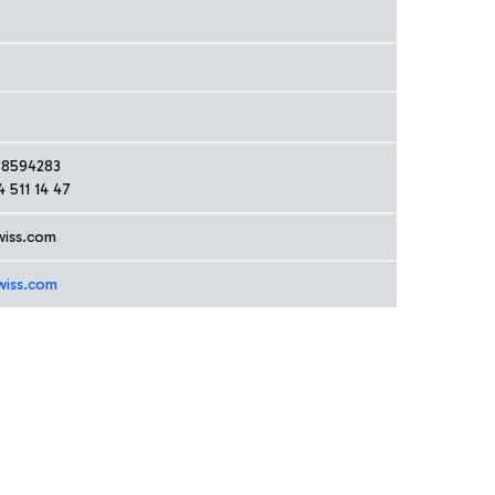
 38594283
4 511 14 47
wiss.com
wiss.com