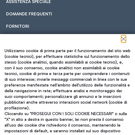
ASSISTENZA SPECIALE
DOMANDE FREQUENTI
FORNITORI
Seguici sui social
Utilizziamo cookie di prima parte per il funzionamento del sito web
(cookie tecnici), per effettuare statistiche sul funzionamento dello
stesso (cookie analitici, quando assimilabili ai cookie tecnici), e,
con il suo consenso, cookie analitici non assimilabili ai cookie
tecnici, cookie di prima e terza parte per comprendere i contenuti
di suo interesse; inviarle messaggi commerciali in linea con le sue
TRAVEL JOURNAL
preferenze manifestate nell'ambito dell'utilizzo delle funzionalità e
della navigazione in rete; effettuare analisi e monitoraggio dei
ITA
suoi comportamenti; personalizzare gli annunci e le inserzioni
pubblicitari anche attraverso interazioni social network (cookie di
profilazione).
Cliccando su "PROSEGUI CON I SOLI COOKIE NECESSARI" o sulla
"X" in alto a destra in questo banner, lei non presta il consenso
all'uso dei cookie che richiedono il consenso, mantenendo le
impostazioni di default, e saranno installati sul suo dispositivo