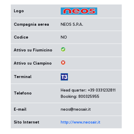
Logo
Compagnia aerea
NEOS S.P.A.
Codice
NO
Attivo su Fiumicino
Attivo su Ciampino
Terminal
Head quarter: +39 0331232811
Telefono
Booking: 800325955
E-mail
neos@neosair.it
Sito Internet
http://www.neosair.it