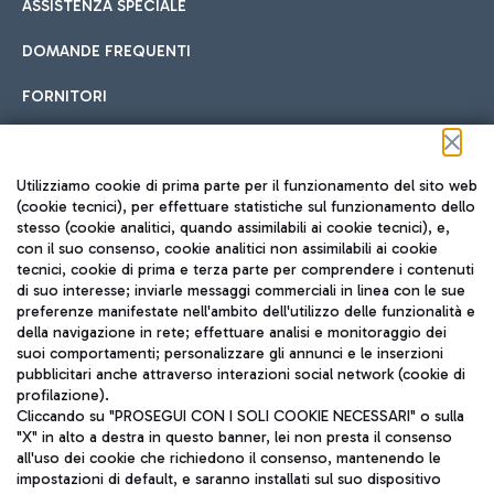
ASSISTENZA SPECIALE
DOMANDE FREQUENTI
FORNITORI
Seguici sui social
Utilizziamo cookie di prima parte per il funzionamento del sito web
(cookie tecnici), per effettuare statistiche sul funzionamento dello
stesso (cookie analitici, quando assimilabili ai cookie tecnici), e,
con il suo consenso, cookie analitici non assimilabili ai cookie
tecnici, cookie di prima e terza parte per comprendere i contenuti
di suo interesse; inviarle messaggi commerciali in linea con le sue
TRAVEL JOURNAL
preferenze manifestate nell'ambito dell'utilizzo delle funzionalità e
della navigazione in rete; effettuare analisi e monitoraggio dei
ITA
suoi comportamenti; personalizzare gli annunci e le inserzioni
pubblicitari anche attraverso interazioni social network (cookie di
profilazione).
Cliccando su "PROSEGUI CON I SOLI COOKIE NECESSARI" o sulla
"X" in alto a destra in questo banner, lei non presta il consenso
all'uso dei cookie che richiedono il consenso, mantenendo le
impostazioni di default, e saranno installati sul suo dispositivo