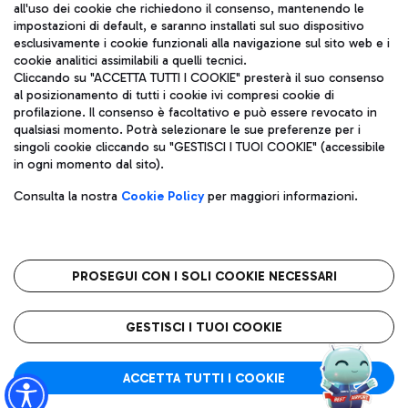
all'uso dei cookie che richiedono il consenso, mantenendo le
impostazioni di default, e saranno installati sul suo dispositivo
esclusivamente i cookie funzionali alla navigazione sul sito web e i
Aeroporti di Roma S.p.A. - Società soggetta a direzione e
cookie analitici assimilabili a quelli tecnici.
coordinamento di Mundys S.p.A.
Cliccando su "ACCETTA TUTTI I COOKIE" presterà il suo consenso
al posizionamento di tutti i cookie ivi compresi cookie di
Codice fiscale e Registro delle Imprese di Roma 13032990155 P.
profilazione. Il consenso è facoltativo e può essere revocato in
IVA 06572251004
qualsiasi momento. Potrà selezionare le sue preferenze per i
Capitale sociale 62.224.743,00 int. vers.
singoli cookie cliccando su "GESTISCI I TUOI COOKIE" (accessibile
Sede legale: Via Pier Paolo Racchetti 1 - 00054 Fiumicino (RM)
in ogni momento dal sito).
telefono +39 06 65951
Privacy policy
Note legali
Consulta la nostra
Cookie Policy
per maggiori informazioni.
Mappa sito
Accessibilità
Roma FCO
L'aeroporto stellato
PROSEGUI CON I SOLI COOKIE NECESSARI
QUALITÀ
SOSTENIBILITÀ
INNOVAZIONE
GESTISCI I TUOI COOKIE
ACCETTA TUTTI I COOKIE