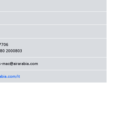
57706
080 2000803
s-mac@airarabia.com
abia.com/it