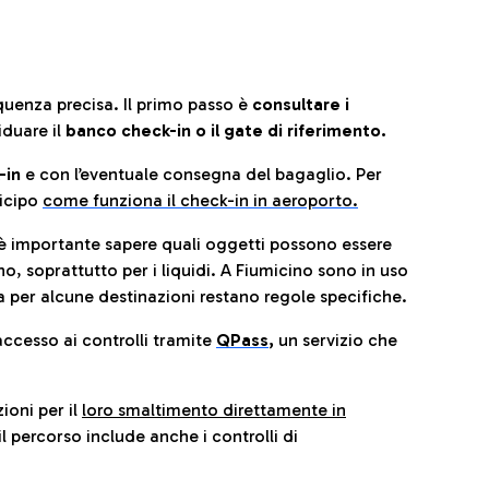
quenza precisa. Il primo passo è
consultare i
iduare il
banco check-in o il gate di riferimento.
-in
e con l’eventuale consegna del bagaglio. Per
icip
o
come funziona il check-in in aeroporto.
è importante sapere quali oggetti possono essere
o, soprattutto per i liquidi. A Fiumicino sono in uso
 per alcune destinazioni restano regole specifiche.
accesso ai controlli tramite
QPass
,
un servizio che
ioni per il
loro smaltimento direttamente in
il percorso include anche i controlli di