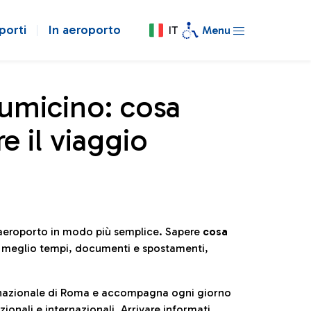
porti
In aeroporto
IT
Menu
iumicino: cosa
e il viaggio
l’aeroporto in modo più semplice. Sapere
cosa
e meglio tempi, documenti e spostamenti,
ternazionale di Roma e accompagna ogni giorno
ionali e internazionali. Arrivare informati