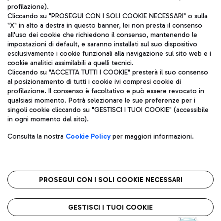
profilazione).
Cliccando su "PROSEGUI CON I SOLI COOKIE NECESSARI" o sulla
"X" in alto a destra in questo banner, lei non presta il consenso
all'uso dei cookie che richiedono il consenso, mantenendo le
impostazioni di default, e saranno installati sul suo dispositivo
esclusivamente i cookie funzionali alla navigazione sul sito web e i
Aeroporti di Roma S.p.A. - Società soggetta a direzione e
cookie analitici assimilabili a quelli tecnici.
coordinamento di Mundys S.p.A.
Cliccando su "ACCETTA TUTTI I COOKIE" presterà il suo consenso
al posizionamento di tutti i cookie ivi compresi cookie di
Codice fiscale e Registro delle Imprese di Roma 13032990155 P.
profilazione. Il consenso è facoltativo e può essere revocato in
IVA 06572251004
qualsiasi momento. Potrà selezionare le sue preferenze per i
Capitale sociale 62.224.743,00 int. vers.
singoli cookie cliccando su "GESTISCI I TUOI COOKIE" (accessibile
Sede legale: Via Pier Paolo Racchetti 1 - 00054 Fiumicino (RM)
in ogni momento dal sito).
telefono +39 06 65951
Privacy policy
Note legali
Consulta la nostra
Cookie Policy
per maggiori informazioni.
Mappa sito
Accessibilità
Roma FCO
L'aeroporto stellato
PROSEGUI CON I SOLI COOKIE NECESSARI
QUALITÀ
SOSTENIBILITÀ
INNOVAZIONE
GESTISCI I TUOI COOKIE