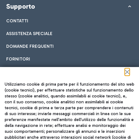
Supporto
CONTATTI
ASSISTENZA SPECIALE
DOMANDE FREQUENTI
FORNITORI
Seguici sui social
Utilizziamo cookie di prima parte per il funzionamento del sito web
(cookie tecnici), per effettuare statistiche sul funzionamento dello
stesso (cookie analitici, quando assimilabili ai cookie tecnici), e,
con il suo consenso, cookie analitici non assimilabili ai cookie
tecnici, cookie di prima e terza parte per comprendere i contenuti
di suo interesse; inviarle messaggi commerciali in linea con le sue
TRAVEL JOURNAL
preferenze manifestate nell'ambito dell'utilizzo delle funzionalità e
della navigazione in rete; effettuare analisi e monitoraggio dei
ITA
suoi comportamenti; personalizzare gli annunci e le inserzioni
pubblicitari anche attraverso interazioni social network (cookie di