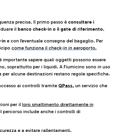
quenza precisa. Il primo passo è
consultare i
iduare il
banco check-in o il gate di riferimento.
-in
e con l’eventuale consegna del bagaglio. Per
icip
o
come funziona il check-in in aeroporto.
è importante sapere quali oggetti possono essere
o, soprattutto per i liquidi. A Fiumicino sono in uso
 per alcune destinazioni restano regole specifiche.
accesso ai controlli tramite
QPass
,
un servizio che
ioni per il
loro smaltimento direttamente in
il percorso include anche i controlli di
urezza e a evitare rallentamenti.