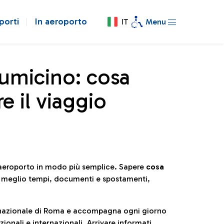
porti
In aeroporto
IT
Menu
iumicino: cosa
e il viaggio
l’aeroporto in modo più semplice. Sapere
cosa
e meglio tempi, documenti e spostamenti,
ternazionale di Roma e accompagna ogni giorno
ionali e internazionali. Arrivare informati