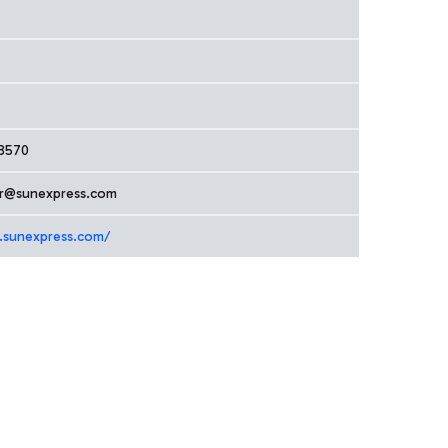
8570
er@sunexpress.com
.sunexpress.com/