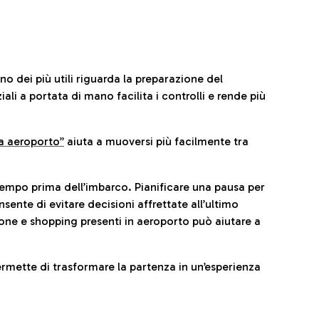
no dei più utili riguarda la preparazione del
li a portata di mano facilita i controlli e rende più
da aeroporto”
a
iuta a muoversi più facilmente tra
tempo prima dell’imbarco. Pianificare una pausa per
sente di evitare decisioni affrettate all’ultimo
one e shopping presenti in aeroporto può aiutare a
ermette di trasformare la partenza in un’esperienza