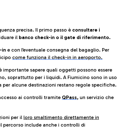
quenza precisa. Il primo passo è
consultare i
iduare il
banco check-in o il gate di riferimento.
-in
e con l’eventuale consegna del bagaglio. Per
icip
o
come funziona il check-in in aeroporto.
è importante sapere quali oggetti possono essere
o, soprattutto per i liquidi. A Fiumicino sono in uso
 per alcune destinazioni restano regole specifiche.
accesso ai controlli tramite
QPass
,
un servizio che
ioni per il
loro smaltimento direttamente in
il percorso include anche i controlli di