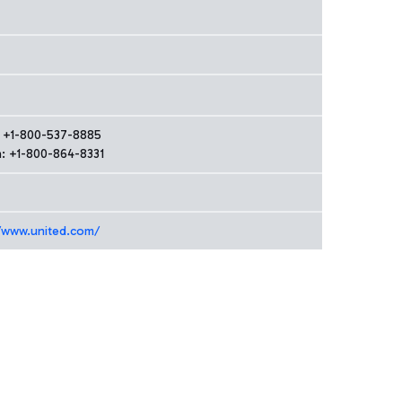
n: +1-800-537-8885
h: +1-800-864-8331
//www.united.com/