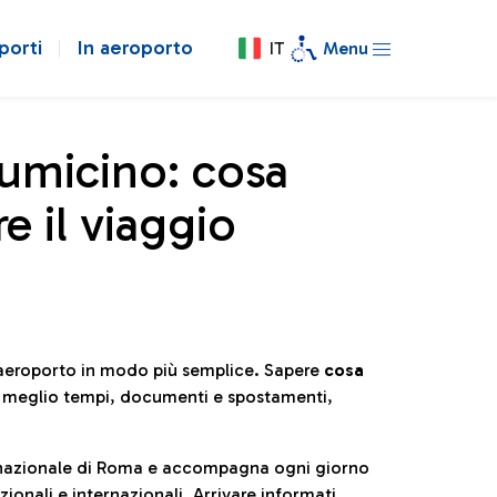
porti
In aeroporto
IT
Menu
iumicino: cosa
e il viaggio
l’aeroporto in modo più semplice. Sapere
cosa
e meglio tempi, documenti e spostamenti,
ternazionale di Roma e accompagna ogni giorno
ionali e internazionali. Arrivare informati