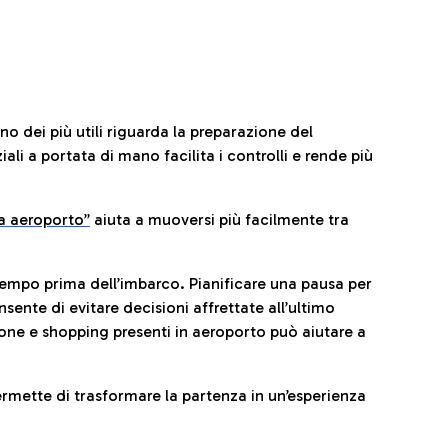
no dei più utili riguarda la preparazione del
li a portata di mano facilita i controlli e rende più
da aeroporto”
a
iuta a muoversi più facilmente tra
tempo prima dell’imbarco. Pianificare una pausa per
sente di evitare decisioni affrettate all’ultimo
one e shopping presenti in aeroporto può aiutare a
ermette di trasformare la partenza in un’esperienza