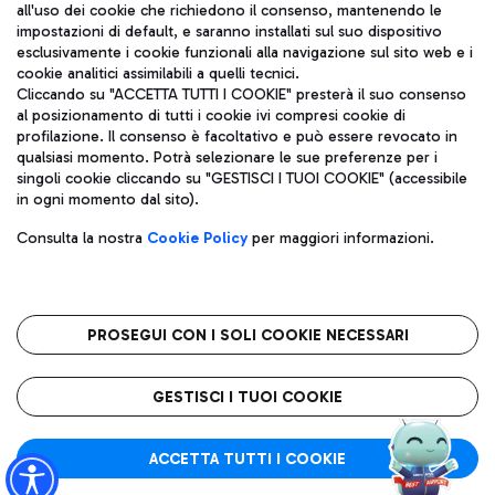
all'uso dei cookie che richiedono il consenso, mantenendo le
impostazioni di default, e saranno installati sul suo dispositivo
esclusivamente i cookie funzionali alla navigazione sul sito web e i
Aeroporti di Roma S.p.A. - Società soggetta a direzione e
cookie analitici assimilabili a quelli tecnici.
coordinamento di Mundys S.p.A.
Cliccando su "ACCETTA TUTTI I COOKIE" presterà il suo consenso
al posizionamento di tutti i cookie ivi compresi cookie di
Codice fiscale e Registro delle Imprese di Roma 13032990155 P.
profilazione. Il consenso è facoltativo e può essere revocato in
IVA 06572251004
qualsiasi momento. Potrà selezionare le sue preferenze per i
Capitale sociale 62.224.743,00 int. vers.
singoli cookie cliccando su "GESTISCI I TUOI COOKIE" (accessibile
Sede legale: Via Pier Paolo Racchetti 1 - 00054 Fiumicino (RM)
in ogni momento dal sito).
telefono +39 06 65951
Privacy policy
Note legali
Consulta la nostra
Cookie Policy
per maggiori informazioni.
Mappa sito
Accessibilità
Roma FCO
L'aeroporto stellato
PROSEGUI CON I SOLI COOKIE NECESSARI
QUALITÀ
SOSTENIBILITÀ
INNOVAZIONE
GESTISCI I TUOI COOKIE
ACCETTA TUTTI I COOKIE