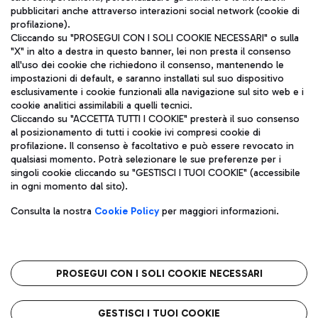
pubblicitari anche attraverso interazioni social network (cookie di
profilazione).
Cliccando su "PROSEGUI CON I SOLI COOKIE NECESSARI" o sulla
"X" in alto a destra in questo banner, lei non presta il consenso
all'uso dei cookie che richiedono il consenso, mantenendo le
impostazioni di default, e saranno installati sul suo dispositivo
esclusivamente i cookie funzionali alla navigazione sul sito web e i
Aeroporti di Roma S.p.A. - Società soggetta a direzione e
cookie analitici assimilabili a quelli tecnici.
coordinamento di Mundys S.p.A.
Cliccando su "ACCETTA TUTTI I COOKIE" presterà il suo consenso
al posizionamento di tutti i cookie ivi compresi cookie di
Codice fiscale e Registro delle Imprese di Roma 13032990155 P.
profilazione. Il consenso è facoltativo e può essere revocato in
IVA 06572251004
qualsiasi momento. Potrà selezionare le sue preferenze per i
Capitale sociale 62.224.743,00 int. vers.
singoli cookie cliccando su "GESTISCI I TUOI COOKIE" (accessibile
Sede legale: Via Pier Paolo Racchetti 1 - 00054 Fiumicino (RM)
in ogni momento dal sito).
telefono +39 06 65951
Privacy policy
Note legali
Consulta la nostra
Cookie Policy
per maggiori informazioni.
Mappa sito
Accessibilità
Roma FCO
L'aeroporto stellato
PROSEGUI CON I SOLI COOKIE NECESSARI
QUALITÀ
SOSTENIBILITÀ
INNOVAZIONE
GESTISCI I TUOI COOKIE