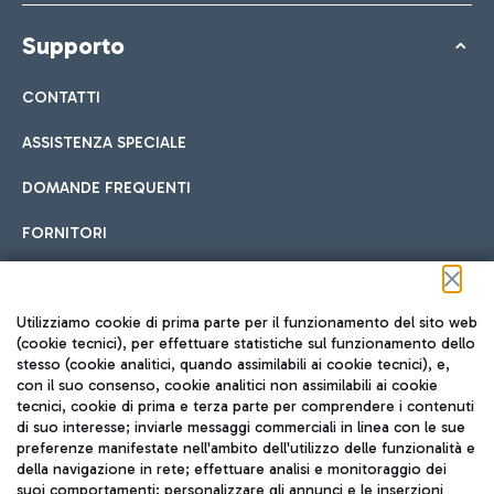
Supporto
CONTATTI
ASSISTENZA SPECIALE
DOMANDE FREQUENTI
FORNITORI
Seguici sui social
Utilizziamo cookie di prima parte per il funzionamento del sito web
(cookie tecnici), per effettuare statistiche sul funzionamento dello
stesso (cookie analitici, quando assimilabili ai cookie tecnici), e,
con il suo consenso, cookie analitici non assimilabili ai cookie
tecnici, cookie di prima e terza parte per comprendere i contenuti
di suo interesse; inviarle messaggi commerciali in linea con le sue
TRAVEL JOURNAL
preferenze manifestate nell'ambito dell'utilizzo delle funzionalità e
della navigazione in rete; effettuare analisi e monitoraggio dei
ITA
suoi comportamenti; personalizzare gli annunci e le inserzioni