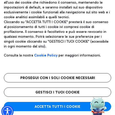
all'uso dei cookie che richiedono il consenso, mantenendo le
impostazioni di default, e saranno installati sul suo dispositivo
esclusivamente i cookie funzionali alla navigazione sul sito web e i
Aeroporti di Roma S.p.A. - Società soggetta a direzione e
cookie analitici assimilabili a quelli tecnici.
coordinamento di Mundys S.p.A.
Cliccando su "ACCETTA TUTTI I COOKIE" presterà il suo consenso
al posizionamento di tutti i cookie ivi compresi cookie di
Codice fiscale e Registro delle Imprese di Roma 13032990155 P.
profilazione. Il consenso è facoltativo e può essere revocato in
IVA 06572251004
qualsiasi momento. Potrà selezionare le sue preferenze per i
Capitale sociale 62.224.743,00 int. vers.
singoli cookie cliccando su "GESTISCI I TUOI COOKIE" (accessibile
Sede legale: Via Pier Paolo Racchetti 1 - 00054 Fiumicino (RM)
in ogni momento dal sito).
telefono +39 06 65951
Privacy policy
Note legali
Consulta la nostra
Cookie Policy
per maggiori informazioni.
Mappa sito
Accessibilità
Roma FCO
L'aeroporto stellato
PROSEGUI CON I SOLI COOKIE NECESSARI
QUALITÀ
SOSTENIBILITÀ
INNOVAZIONE
GESTISCI I TUOI COOKIE
ACCETTA TUTTI I COOKIE