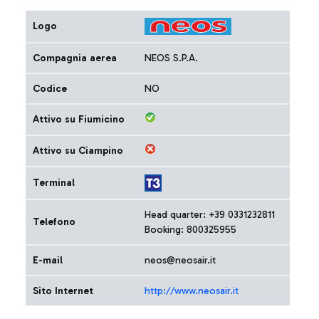
Logo
Compagnia aerea
NEOS S.P.A.
Codice
NO
Attivo su Fiumicino
Attivo su Ciampino
Terminal
Head quarter: +39 0331232811
Telefono
Booking: 800325955
E-mail
neos@neosair.it
Sito Internet
http://www.neosair.it