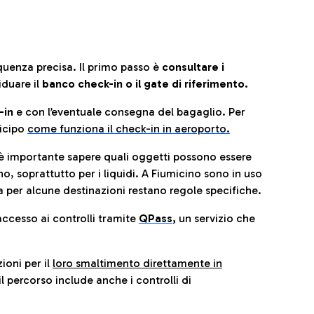
quenza precisa. Il primo passo è
consultare i
iduare il
banco check-in o il gate di riferimento.
-in
e con l’eventuale consegna del bagaglio. Per
icip
o
come funziona il check-in in aeroporto.
è importante sapere quali oggetti possono essere
o, soprattutto per i liquidi. A Fiumicino sono in uso
 per alcune destinazioni restano regole specifiche.
accesso ai controlli tramite
QPass
,
un servizio che
ioni per il
loro smaltimento direttamente in
il percorso include anche i controlli di