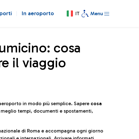
porti
In aeroporto
IT
Menu
iumicino: cosa
e il viaggio
l’aeroporto in modo più semplice. Sapere
cosa
e meglio tempi, documenti e spostamenti,
ternazionale di Roma e accompagna ogni giorno
ionali e internazionali. Arrivare informati