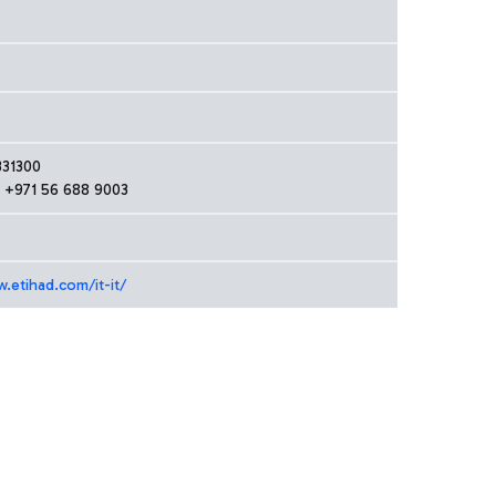
331300
 +971 56 688 9003
.etihad.com/it-it/