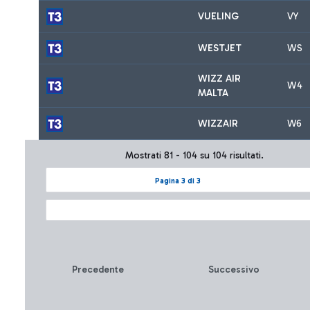
VUELING
VY
WESTJET
WS
WIZZ AIR
W4
MALTA
WIZZAIR
W6
Mostrati 81 - 104 su 104 risultati.
Pagina 3 di 3
Precedente
Successivo