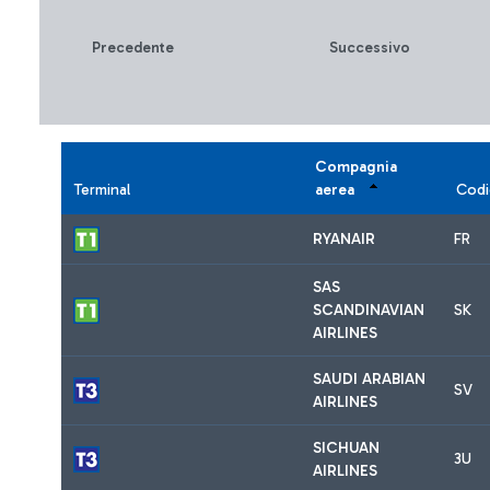
Precedente
Successivo
Compagnia
Terminal
aerea
Codi
RYANAIR
FR
SAS
SCANDINAVIAN
SK
AIRLINES
SAUDI ARABIAN
SV
AIRLINES
SICHUAN
3U
AIRLINES