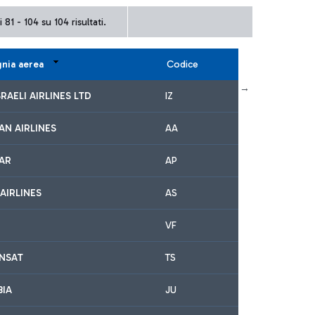
 81 - 104 su 104 risultati.
nia aerea
Codice
← Primo
Precedente
Successivo
Ultimo →
SRAELI AIRLINES LTD
IZ
AN AIRLINES
AA
TAR
AP
AIRLINES
AS
VF
ANSAT
TS
BIA
JU