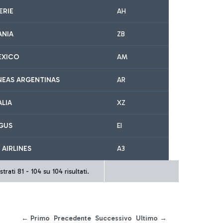
ERIE
AH
ANIA
ZB
EXICO
AM
NEAS ARGENTINAS
AR
ALIA
XZ
NGUS
EI
 AIRLINES
A3
trati 81 - 104 su 104 risultati.
← Primo
Precedente
Successivo
Ultimo →