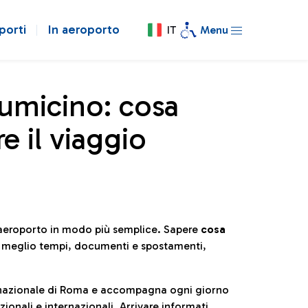
porti
In aeroporto
IT
Menu
iumicino: cosa
e il viaggio
l’aeroporto in modo più semplice. Sapere
cosa
e meglio tempi, documenti e spostamenti,
ternazionale di Roma e accompagna ogni giorno
ionali e internazionali. Arrivare informati