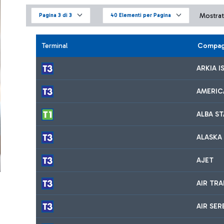
Mostrati
Pagina 3 di 3
40 Elementi per Pagina
Terminal
Compag
ARKIA I
AMERIC
ALBA S
ALASKA 
AJET
AIR TR
AIR SER