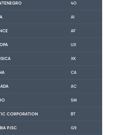
NTENEGRO
4O
IA
AI
ANCE
AF
ROPA
UX
RSICA
XK
NA
CA
NADA
AC
IRO
SM
LTIC CORPORATION
BT
BIA PJSC
G9