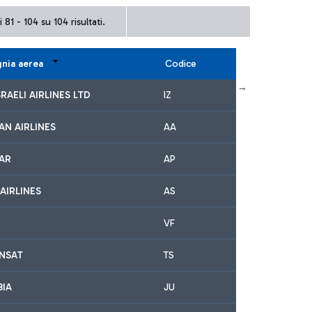
 81 - 104 su 104 risultati.
nia aerea
Codice
← Primo
Precedente
Successivo
Ultimo →
SRAELI AIRLINES LTD
IZ
AN AIRLINES
AA
TAR
AP
AIRLINES
AS
VF
ANSAT
TS
BIA
JU