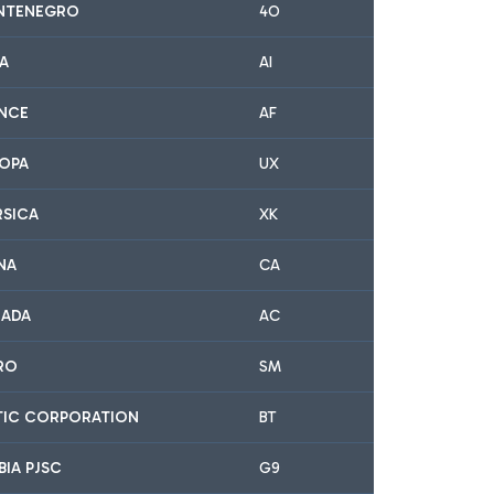
NTENEGRO
4O
IA
AI
ANCE
AF
ROPA
UX
RSICA
XK
NA
CA
NADA
AC
IRO
SM
LTIC CORPORATION
BT
BIA PJSC
G9