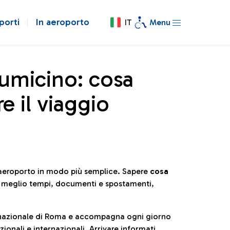
porti
In aeroporto
IT
Menu
iumicino: cosa
e il viaggio
l’aeroporto in modo più semplice. Sapere
cosa
e meglio tempi, documenti e spostamenti,
ternazionale di Roma e accompagna ogni giorno
ionali e internazionali. Arrivare informati