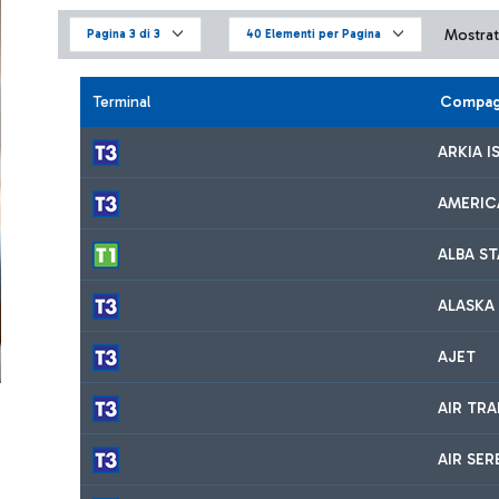
Mostrati
Pagina 3 di 3
40 Elementi per Pagina
Terminal
Compag
ARKIA I
AMERIC
ALBA S
ALASKA 
AJET
AIR TR
AIR SER