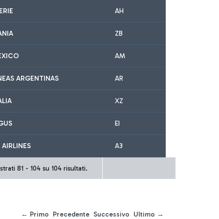
ERIE
AH
ANIA
ZB
EXICO
AM
NEAS ARGENTINAS
AR
ALIA
XZ
NGUS
EI
 AIRLINES
A3
trati 81 - 104 su 104 risultati.
← Primo
Precedente
Successivo
Ultimo →