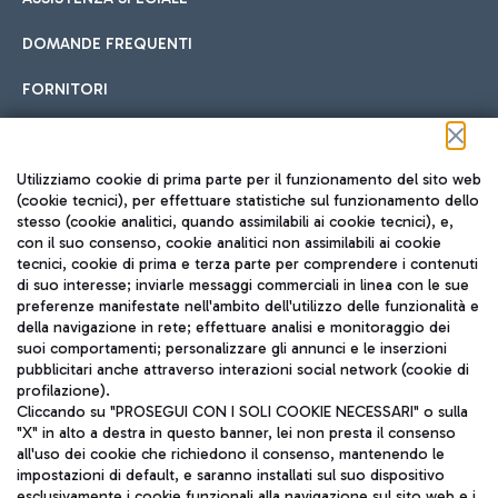
DOMANDE FREQUENTI
FORNITORI
Seguici sui social
Utilizziamo cookie di prima parte per il funzionamento del sito web
(cookie tecnici), per effettuare statistiche sul funzionamento dello
stesso (cookie analitici, quando assimilabili ai cookie tecnici), e,
con il suo consenso, cookie analitici non assimilabili ai cookie
tecnici, cookie di prima e terza parte per comprendere i contenuti
di suo interesse; inviarle messaggi commerciali in linea con le sue
TRAVEL JOURNAL
preferenze manifestate nell'ambito dell'utilizzo delle funzionalità e
della navigazione in rete; effettuare analisi e monitoraggio dei
ITA
suoi comportamenti; personalizzare gli annunci e le inserzioni
pubblicitari anche attraverso interazioni social network (cookie di
profilazione).
Cliccando su "PROSEGUI CON I SOLI COOKIE NECESSARI" o sulla
"X" in alto a destra in questo banner, lei non presta il consenso
all'uso dei cookie che richiedono il consenso, mantenendo le
impostazioni di default, e saranno installati sul suo dispositivo
esclusivamente i cookie funzionali alla navigazione sul sito web e i