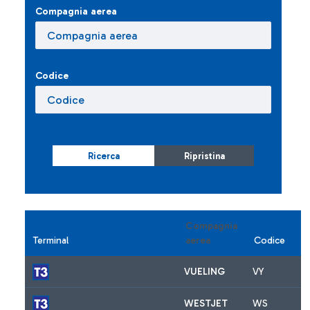
Compagnia aerea
Codice
Ricerca
Ripristina
Compagnia
Terminal
aerea
Codice
VUELING
VY
WESTJET
WS