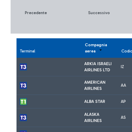
Precedente
Successivo
Compagnia
Terminal
aerea
Codi
ARKIA ISRAELI
IZ
AIRLINES LTD
AMERICAN
AA
AIRLINES
ALBA STAR
AP
ALASKA
AS
AIRLINES