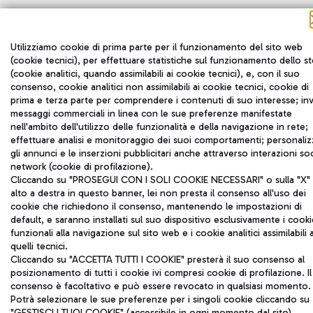
Utilizziamo cookie di prima parte per il funzionamento del sito web
(cookie tecnici), per effettuare statistiche sul funzionamento dello s
(cookie analitici, quando assimilabili ai cookie tecnici), e, con il suo
consenso, cookie analitici non assimilabili ai cookie tecnici, cookie di
prima e terza parte per comprendere i contenuti di suo interesse; inv
messaggi commerciali in linea con le sue preferenze manifestate
nell'ambito dell'utilizzo delle funzionalità e della navigazione in rete;
effettuare analisi e monitoraggio dei suoi comportamenti; personaliz
gli annunci e le inserzioni pubblicitari anche attraverso interazioni soc
network (cookie di profilazione).
Cliccando su "PROSEGUI CON I SOLI COOKIE NECESSARI" o sulla "X" 
alto a destra in questo banner, lei non presta il consenso all'uso dei
cookie che richiedono il consenso, mantenendo le impostazioni di
default, e saranno installati sul suo dispositivo esclusivamente i cooki
funzionali alla navigazione sul sito web e i cookie analitici assimilabili 
quelli tecnici.
Cliccando su "ACCETTA TUTTI I COOKIE" presterà il suo consenso al
posizionamento di tutti i cookie ivi compresi cookie di profilazione. Il
consenso è facoltativo e può essere revocato in qualsiasi momento.
Potrà selezionare le sue preferenze per i singoli cookie cliccando su
"GESTISCI I TUOI COOKIE" (accessibile in ogni momento dal sito).