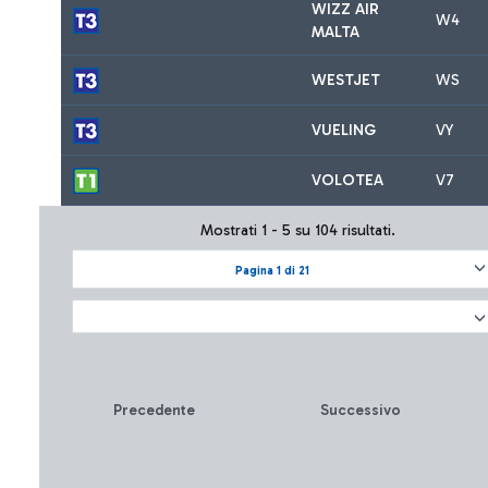
WIZZ AIR
W4
MALTA
WESTJET
WS
VUELING
VY
VOLOTEA
V7
Mostrati 1 - 5 su 104 risultati.
Pagina 1 di 21
Precedente
Successivo