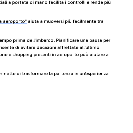
li a portata di mano facilita i controlli e rende più
da aeroporto”
a
iuta a muoversi più facilmente tra
tempo prima dell’imbarco. Pianificare una pausa per
sente di evitare decisioni affrettate all’ultimo
one e shopping presenti in aeroporto può aiutare a
ermette di trasformare la partenza in un’esperienza