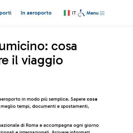
porti
In aeroporto
IT
Menu
iumicino: cosa
e il viaggio
l’aeroporto in modo più semplice. Sapere
cosa
e meglio tempi, documenti e spostamenti,
ternazionale di Roma e accompagna ogni giorno
ionali e internazionali. Arrivare informati