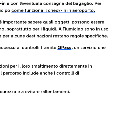
-in
e con l’eventuale consegna del bagaglio. Per
icip
o
come funziona il check-in in aeroporto.
è importante sapere quali oggetti possono essere
o, soprattutto per i liquidi. A Fiumicino sono in uso
 per alcune destinazioni restano regole specifiche.
accesso ai controlli tramite
QPass
,
un servizio che
ioni per il
loro smaltimento direttamente in
il percorso include anche i controlli di
urezza e a evitare rallentamenti.