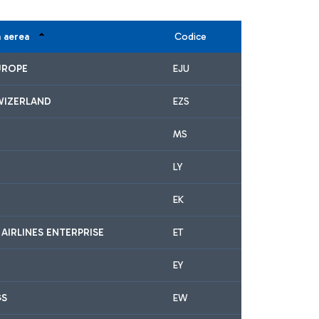
 aerea
Codice
UROPE
EJU
WIZERLAND
EZS
MS
LY
EK
 AIRLINES ENTERPRISE
ET
EY
GS
EW