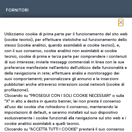
FORNITORI
Seguici sui social
Utilizziamo cookie di prima parte per il funzionamento del sito web
(cookie tecnici), per effettuare statistiche sul funzionamento dello
stesso (cookie analitici, quando assimilabili ai cookie tecnici), e,
con il suo consenso, cookie analitici non assimilabili ai cookie
tecnici, cookie di prima e terza parte per comprendere i contenuti
di suo interesse; inviarle messaggi commerciali in linea con le sue
TRAVEL JOURNAL
preferenze manifestate nell'ambito dell'utilizzo delle funzionalità e
della navigazione in rete; effettuare analisi e monitoraggio dei
ITA
suoi comportamenti; personalizzare gli annunci e le inserzioni
pubblicitari anche attraverso interazioni social network (cookie di
profilazione).
Cliccando su "PROSEGUI CON I SOLI COOKIE NECESSARI" o sulla
"X" in alto a destra in questo banner, lei non presta il consenso
all'uso dei cookie che richiedono il consenso, mantenendo le
impostazioni di default, e saranno installati sul suo dispositivo
esclusivamente i cookie funzionali alla navigazione sul sito web e i
Aeroporti di Roma S.p.A. - Società soggetta a direzione e
cookie analitici assimilabili a quelli tecnici.
coordinamento di Mundys S.p.A.
Cliccando su "ACCETTA TUTTI I COOKIE" presterà il suo consenso