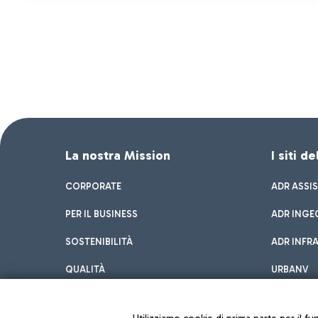
La nostra Mission
I siti d
CORPORATE
ADR ASSI
PER IL BUSINESS
ADR INGE
SOSTENIBILITÀ
ADR INFR
QUALITÀ
URBANV
INNOVATION