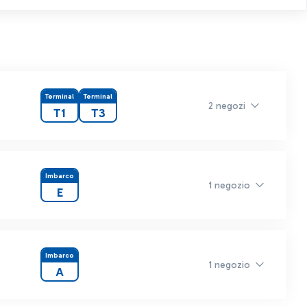
Terminal
Terminal
2 negozi
T1
T3
Imbarco
1 negozio
E
Imbarco
1 negozio
A