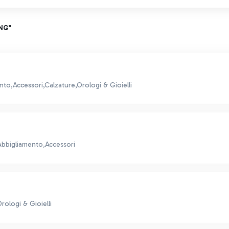
NG"
to,Accessori,Calzature,Orologi & Gioielli
Abbigliamento,Accessori
ologi & Gioielli