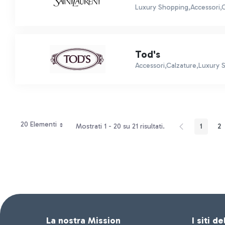
Luxury Shopping,Accessori,Ca
Tod's
Accessori,Calzature,Luxury 
20 Elementi
Mostrati 1 - 20 su 21 risultati.
1
2
Pagina
P
La nostra Mission
I siti d