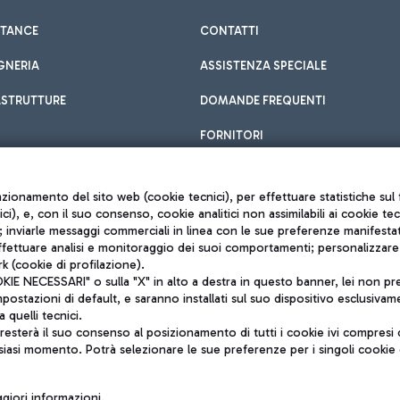
STANCE
CONTATTI
GNERIA
ASSISTENZA SPECIALE
ASTRUTTURE
DOMANDE FREQUENTI
FORNITORI
unzionamento del sito web (cookie tecnici), per effettuare statistiche s
nici), e, con il suo consenso, cookie analitici non assimilabili ai cookie te
inviarle messaggi commerciali in linea con le sue preferenze manifestate 
effettuare analisi e monitoraggio dei suoi comportamenti; personalizzare g
k (cookie di profilazione).
Privacy policy
 NECESSARI" o sulla "X" in alto a destra in questo banner, lei non pres
Note legali
stazioni di default, e saranno installati sul suo dispositivo esclusivame
Mappa sito
a quelli tecnici.
nto di Mundys S.p.A.
Accessibilità
sterà il suo consenso al posizionamento di tutti i cookie ivi compresi c
6572251004
QUALITÀ
siasi momento. Potrà selezionare le sue preferenze per i singoli cooki
o +39 06 65951
iori informazioni.