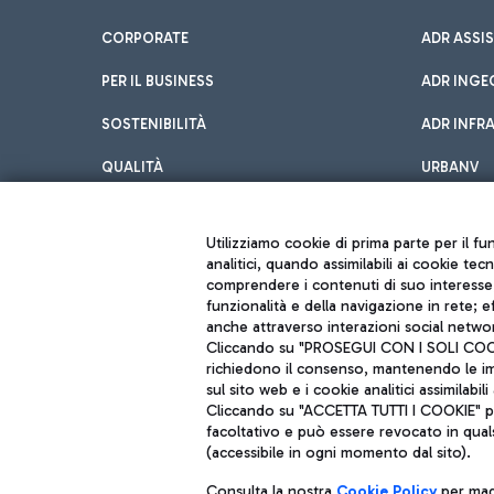
CORPORATE
ADR ASSI
PER IL BUSINESS
ADR INGE
SOSTENIBILITÀ
ADR INFR
QUALITÀ
URBANV
INNOVATION
Utilizziamo cookie di prima parte per il f
analitici, quando assimilabili ai cookie tec
comprendere i contenuti di suo interesse; 
funzionalità e della navigazione in rete; 
anche attraverso interazioni social networ
Cliccando su "PROSEGUI CON I SOLI COOKIE
richiedono il consenso, mantenendo le impo
sul sito web e i cookie analitici assimilabili 
Aeroporti di Roma S.p.A. - Società soggetta a direzione e coordiname
Cliccando su "ACCETTA TUTTI I COOKIE" pre
Codice fiscale e Registro delle Imprese di Roma 13032990155 P. IVA 0
facoltativo e può essere revocato in qual
Capitale sociale 62.224.743,00 int. vers.
Sede legale: Via Pier Paolo Racchetti 1 - 00054 Fiumicino (RM) telefon
(accessibile in ogni momento dal sito).
Consulta la nostra
Cookie Policy
per magg