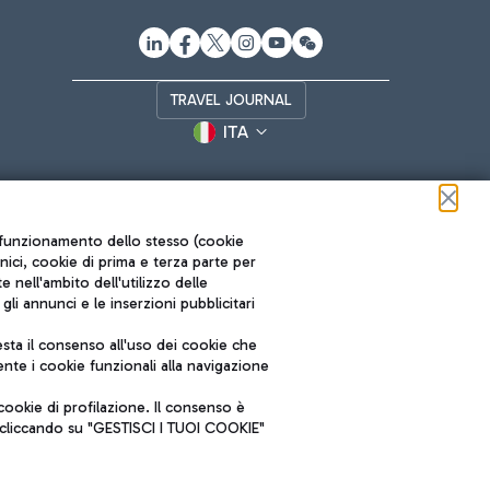
TRAVEL JOURNAL
ITA
ul funzionamento dello stesso (cookie
cnici, cookie di prima e terza parte per
nell'ambito dell'utilizzo delle
li annunci e le inserzioni pubblicitari
ta il consenso all'uso dei cookie che
Roma FCO
nte i cookie funzionali alla navigazione
L'aeroporto stellato
ookie di profilazione. Il consenso è
SOSTENIBILITÀ
INNOVAZIONE
e cliccando su "GESTISCI I TUOI COOKIE"