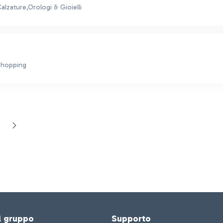
lzature,Orologi & Gioielli
Shopping
agina
el gruppo
Supporto