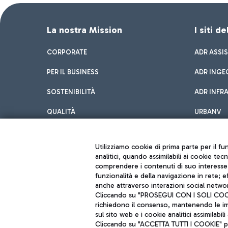
La nostra Mission
I siti d
CORPORATE
ADR ASSI
PER IL BUSINESS
ADR INGE
SOSTENIBILITÀ
ADR INFR
QUALITÀ
URBANV
INNOVATION
Utilizziamo cookie di prima parte per il f
analitici, quando assimilabili ai cookie tec
comprendere i contenuti di suo interesse; 
funzionalità e della navigazione in rete; 
anche attraverso interazioni social networ
Cliccando su "PROSEGUI CON I SOLI COOKIE
richiedono il consenso, mantenendo le impo
sul sito web e i cookie analitici assimilabili 
Aeroporti di Roma S.p.A. - Società soggetta a direzione e coordiname
Cliccando su "ACCETTA TUTTI I COOKIE" pre
Codice fiscale e Registro delle Imprese di Roma 13032990155 P. IVA 0