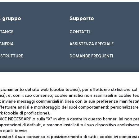
el gruppo
Supporto
STANCE
CONTATTI
GNERIA
ASSISTENZA SPECIALE
ASTRUTTURE
DOMANDE FREQUENTI
unzionamento del sito web (cookie tecnici), per effettuare statistiche s
nici), e, con il suo consenso, cookie analitici non assimilabili ai cookie te
inviarle messaggi commerciali in linea con le sue preferenze manifestate 
effettuare analisi e monitoraggio dei suoi comportamenti; personalizzare g
k (cookie di profilazione).
Privacy policy
 NECESSARI" o sulla "X" in alto a destra in questo banner, lei non pres
Note legali
stazioni di default, e saranno installati sul suo dispositivo esclusivame
Mappa sito
a quelli tecnici.
nto di Mundys S.p.A.
Accessibilità
sterà il suo consenso al posizionamento di tutti i cookie ivi compresi c
6572251004