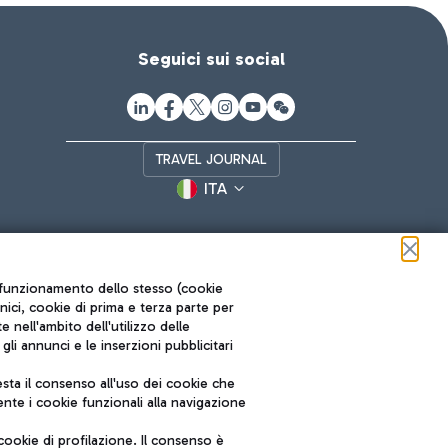
Seguici sui social
TRAVEL JOURNAL
ITA
ul funzionamento dello stesso (cookie
cnici, cookie di prima e terza parte per
nell'ambito dell'utilizzo delle
li annunci e le inserzioni pubblicitari
ta il consenso all'uso dei cookie che
Roma FCO
nte i cookie funzionali alla navigazione
L'aeroporto stellato
ookie di profilazione. Il consenso è