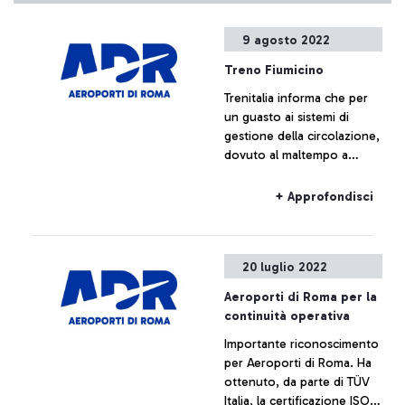
9 agosto 2022
Treno Fiumicino
Trenitalia informa che per
un guasto ai sistemi di
gestione della circolazione,
dovuto al maltempo a
Roma Ostiense, il traffico
da e per l’aeroporto di
+ Approfondisci
Fiumicino è
momentaneamente
sospeso.
20 luglio 2022
Aeroporti di Roma per la
continuità operativa
Importante riconoscimento
per Aeroporti di Roma. Ha
ottenuto, da parte di TÜV
Italia, la certificazione ISO