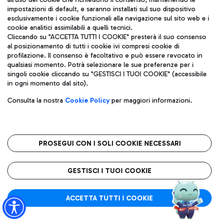
impostazioni di default, e saranno installati sul suo dispositivo
esclusivamente i cookie funzionali alla navigazione sul sito web e i
Aeroporti di Roma S.p.A. - Società soggetta a direzione e
cookie analitici assimilabili a quelli tecnici.
coordinamento di Mundys S.p.A.
Cliccando su "ACCETTA TUTTI I COOKIE" presterà il suo consenso
al posizionamento di tutti i cookie ivi compresi cookie di
Codice fiscale e Registro delle Imprese di Roma 13032990155 P.
profilazione. Il consenso è facoltativo e può essere revocato in
IVA 06572251004
qualsiasi momento. Potrà selezionare le sue preferenze per i
Capitale sociale 62.224.743,00 int. vers.
singoli cookie cliccando su "GESTISCI I TUOI COOKIE" (accessibile
Sede legale: Via Pier Paolo Racchetti 1 - 00054 Fiumicino (RM)
in ogni momento dal sito).
telefono +39 06 65951
Privacy policy
Note legali
Consulta la nostra
Cookie Policy
per maggiori informazioni.
Mappa sito
Accessibilità
Roma FCO
L'aeroporto stellato
PROSEGUI CON I SOLI COOKIE NECESSARI
QUALITÀ
SOSTENIBILITÀ
INNOVAZIONE
GESTISCI I TUOI COOKIE
ACCETTA TUTTI I COOKIE