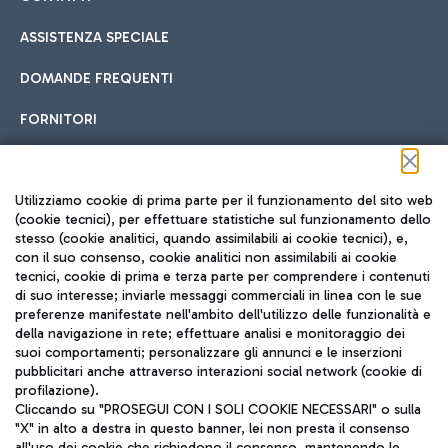
ASSISTENZA SPECIALE
DOMANDE FREQUENTI
FORNITORI
Seguici sui social
Utilizziamo cookie di prima parte per il funzionamento del sito web
(cookie tecnici), per effettuare statistiche sul funzionamento dello
stesso (cookie analitici, quando assimilabili ai cookie tecnici), e,
con il suo consenso, cookie analitici non assimilabili ai cookie
tecnici, cookie di prima e terza parte per comprendere i contenuti
di suo interesse; inviarle messaggi commerciali in linea con le sue
TRAVEL JOURNAL
preferenze manifestate nell'ambito dell'utilizzo delle funzionalità e
della navigazione in rete; effettuare analisi e monitoraggio dei
ITA
suoi comportamenti; personalizzare gli annunci e le inserzioni
pubblicitari anche attraverso interazioni social network (cookie di
profilazione).
Cliccando su "PROSEGUI CON I SOLI COOKIE NECESSARI" o sulla
"X" in alto a destra in questo banner, lei non presta il consenso
all'uso dei cookie che richiedono il consenso, mantenendo le