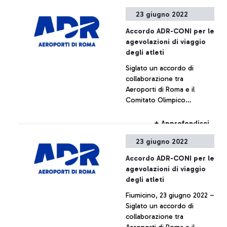
Congresso Annuale e
23 giugno 2022
Assemblea Generale di ACI
Europe, in corso di
Accordo ADR-CONI per le
svolgimento presso
agevolazioni di viaggio
l'aeroporto di Fiumicino a
+ Approfondisci
degli atleti
Roma, Aéroports de la
Siglato un accordo di
Côte d'Azur (ACA) e
collaborazione tra
Athens International Airport
Aeroporti di Roma e il
(AIA) sono appena entrati a
Comitato Olimpico
far parte del network
Nazionale Italiano sulle
internazionale "Airports for
facilitazioni delle operazioni
Innovation", fondato da
+ Approfondisci
di viaggio in aeroporto per
Aeroporti di Roma e Aena
23 giugno 2022
gli atleti impegnati in eventi
nel 2021 con l'obiettivo di
e gare.
esplorare soluzioni
Accordo ADR-CONI per le
innovative e sostenibili che
agevolazioni di viaggio
coprano l'intera esperienza
degli atleti
del passeggero nel
Fiumicino, 23 giugno 2022 –
contesto post-pandemico,
Siglato un accordo di
ponendo al contempo le
collaborazione tra
basi per un futuro