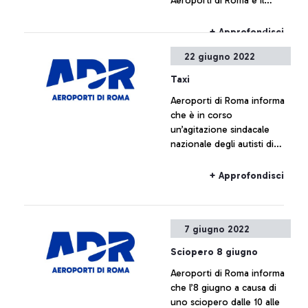
Aeroporti di Roma e il
sostenibile.
Comitato Olimpico
Nazionale Italiano sulle
+ Approfondisci
facilitazioni delle operazioni
22 giugno 2022
di viaggio in aeroporto per
gli atleti impegnati in eventi
Taxi
e gare.
Aeroporti di Roma informa
che è in corso
un’agitazione sindacale
nazionale degli autisti di
taxi che potrebbe creare
disagi nel servizio offerto.
+ Approfondisci
7 giugno 2022
Sciopero 8 giugno
Aeroporti di Roma informa
che l’8 giugno a causa di
uno sciopero dalle 10 alle