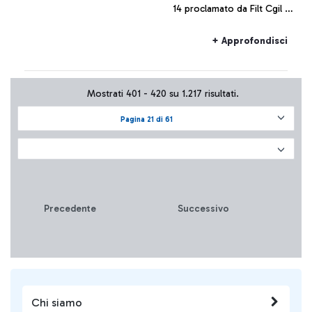
14 proclamato da Filt Cgil e
Uiltrasporti riguardante i
maggiori vettori low cost
+ Approfondisci
operanti nel Paese,
potranno verificarsi
cancellazioni e ritardi.
Mostrati 401 - 420 su 1.217 risultati.
Pagina 21 di 61
Precedente
Successivo
Chi siamo