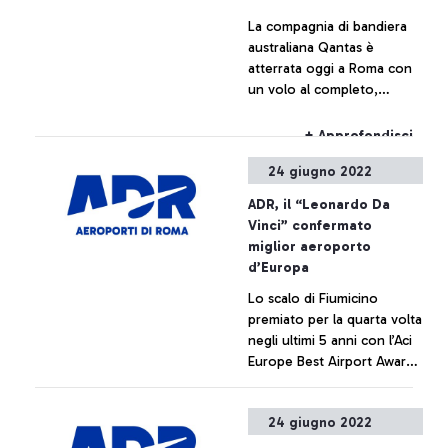
La compagnia di bandiera
australiana Qantas è
atterrata oggi a Roma con
un volo al completo,
inaugurando la stagione dei
voli non-stop tra l'Italia e
+ Approfondisci
l'Australia grazie al
24 giugno 2022
riaccendersi del desiderio
dei viaggiatori di girare il
ADR, il “Leonardo Da
mondo dopo ben due anni
Vinci” confermato
di severe restrizioni.
miglior aeroporto
d’Europa
Lo scalo di Fiumicino
premiato per la quarta volta
negli ultimi 5 anni con l’Aci
Europe Best Airport Awards
2022
+ Approfondisci
24 giugno 2022