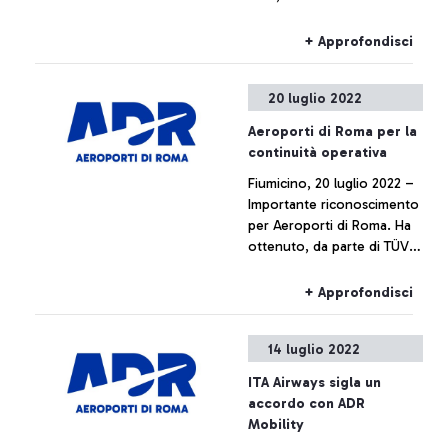
22301 per la gestione della
continuità operativa
+ Approfondisci
20 luglio 2022
Aeroporti di Roma per la
continuità operativa
Fiumicino, 20 luglio 2022 –
Importante riconoscimento
per Aeroporti di Roma. Ha
ottenuto, da parte di TÜV
Italia, la certificazione ISO
22301 per la gestione della
+ Approfondisci
continuità operativa,
aggiungendo un tassello
14 luglio 2022
significativo ai propri
standard di funzionamento
ITA Airways sigla un
e resilienza.
accordo con ADR
Mobility