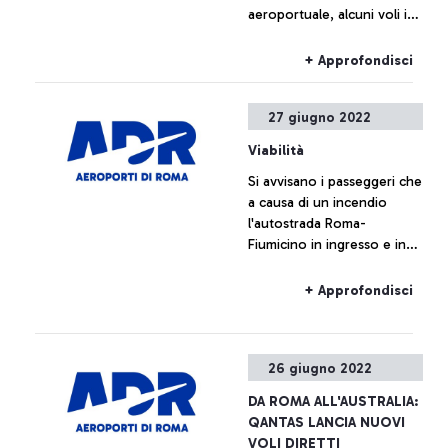
aeroportuale, alcuni voli in
arrivo verranno fatti
atterrare allo scalo di
+ Approfondisci
Fiumicino. Possibili ritardi
anche su alcuni voli in
27 giugno 2022
partenza. Si consiglia ai
viaggiatori di consultare la
Viabilità
propria compagnia aerea
Si avvisano i passeggeri che
per conoscere lo stato del
a causa di un incendio
volo.
l'autostrada Roma-
Fiumicino in ingresso e in
uscita risulta fortemente
congestionata.
+ Approfondisci
26 giugno 2022
DA ROMA ALL'AUSTRALIA:
QANTAS LANCIA NUOVI
VOLI DIRETTI