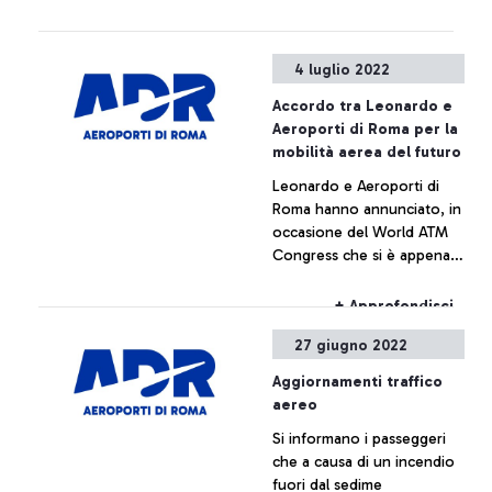
nel servizio offerto sugli
scali di Fiumicino e
Ciampino.
4 luglio 2022
Accordo tra Leonardo e
Aeroporti di Roma per la
mobilità aerea del futuro
Leonardo e Aeroporti di
Roma hanno annunciato, in
occasione del World ATM
Congress che si è appena
concluso a Madrid, una
partnership per
+ Approfondisci
equipaggiare i vertiporti
27 giugno 2022
con soluzioni tecnologiche
innovative a beneficio della
Aggiornamenti traffico
mobilità aerea del futuro.
aereo
Si informano i passeggeri
che a causa di un incendio
fuori dal sedime