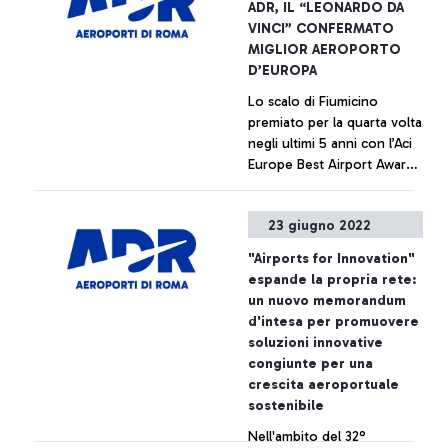
ADR, IL “LEONARDO DA
VINCI” CONFERMATO
MIGLIOR AEROPORTO
D’EUROPA
Lo scalo di Fiumicino
premiato per la quarta volta
negli ultimi 5 anni con l’Aci
Europe Best Airport Awards
2022
+ Approfondisci
23 giugno 2022
"Airports for Innovation"
espande la propria rete:
un nuovo memorandum
d'intesa per promuovere
soluzioni innovative
congiunte per una
crescita aeroportuale
sostenibile
Nell'ambito del 32°