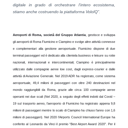
digitale in grado di orchestrare l'intero ecosistema,
stiamo anche costruendo la piattaforma VoloIQ”.
Aeroporti di Roma, società del Gruppo Atlantia
, gestisce e sviluppa
gli aeroporti di Roma Fiumicino e Ciampino e svolge altre attività connesse
e complementari alla gestione aeroportuale. Fiumicino dispone di due
terminal passeggeri ed è dedicato alla clientela business e leisure su rotte
nazionali, internazionali e intercontinentali; Ciampino è principalmente
utilizzato dalle compagnie aeree low cost, dagli express-courier e dalle
attività di Aviazione Generale. Nel 2019 ADR ha registrato, come sistema
aeroportuale, 49,4 milioni di passeggeri con oltre 240 destinazioni nel
mondo raggiungibili da Roma, grazie alle circa 100 compagnie aeree
operanti nei due scali (Nel 2020, a seguito degli effetti indotti dal Covid –
19 sul trasporto aereo, l’aeroporto di Fiumicino ha registrato appena 9,8
milioni di passeggeri mentre lo scalo di Ciampino ha chiuso l’anno con 1,6
milioni di passeggeri). Nel 2020 l’Airports Council International Europe ha
conferito al Leonardo da Vinci il premio “Best Airport Award 2020”. Per il