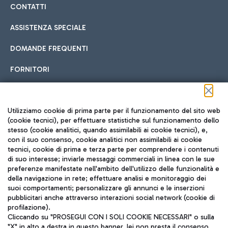
CONTATTI
ASSISTENZA SPECIALE
DOMANDE FREQUENTI
FORNITORI
Seguici sui social
Utilizziamo cookie di prima parte per il funzionamento del sito web
(cookie tecnici), per effettuare statistiche sul funzionamento dello
stesso (cookie analitici, quando assimilabili ai cookie tecnici), e,
con il suo consenso, cookie analitici non assimilabili ai cookie
tecnici, cookie di prima e terza parte per comprendere i contenuti
di suo interesse; inviarle messaggi commerciali in linea con le sue
TRAVEL JOURNAL
preferenze manifestate nell'ambito dell'utilizzo delle funzionalità e
della navigazione in rete; effettuare analisi e monitoraggio dei
ITA
suoi comportamenti; personalizzare gli annunci e le inserzioni
pubblicitari anche attraverso interazioni social network (cookie di
profilazione).
Cliccando su "PROSEGUI CON I SOLI COOKIE NECESSARI" o sulla
"X" in alto a destra in questo banner, lei non presta il consenso