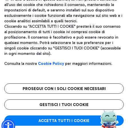
all'uso dei cookie che richiedono il consenso, mantenendo le
impostazioni di default, e saranno installati sul suo dispositivo
esclusivamente i cookie funzionali alla navigazione sul sito web e i
Aeroporti di Roma S.p.A. - Società soggetta a direzione e
cookie analitici assimilabili a quelli tecnici.
coordinamento di Mundys S.p.A.
Cliccando su "ACCETTA TUTTI I COOKIE" presterà il suo consenso
al posizionamento di tutti i cookie ivi compresi cookie di
Codice fiscale e Registro delle Imprese di Roma 13032990155 P.
profilazione. Il consenso è facoltativo e può essere revocato in
IVA 06572251004
qualsiasi momento. Potrà selezionare le sue preferenze per i
Capitale sociale 62.224.743,00 int. vers.
singoli cookie cliccando su "GESTISCI I TUOI COOKIE" (accessibile
Sede legale: Via Pier Paolo Racchetti 1 - 00054 Fiumicino (RM)
in ogni momento dal sito).
telefono +39 06 65951
Privacy policy
Note legali
Consulta la nostra
Cookie Policy
per maggiori informazioni.
Mappa sito
Accessibilità
Roma FCO
L'aeroporto stellato
PROSEGUI CON I SOLI COOKIE NECESSARI
QUALITÀ
SOSTENIBILITÀ
INNOVAZIONE
GESTISCI I TUOI COOKIE
ACCETTA TUTTI I COOKIE