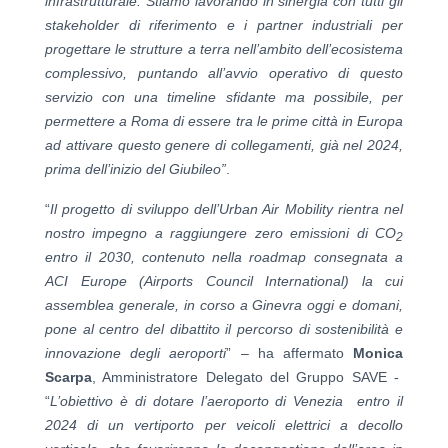
infrastrutturale.
Stiamo lavorando in sinergia con tutti gli
stakeholder di riferimento e i partner industriali per
progettare le strutture a terra nell’ambito dell’ecosistema
complessivo, puntando all’avvio operativo di questo
servizio con una timeline sfidante ma possibile, per
permettere a Roma di essere tra le prime città in Europa
ad attivare questo genere di collegamenti, già nel 2024,
prima dell’inizio del Giubileo”
.
“
Il progetto di sviluppo dell’Urban Air Mobility rientra nel
nostro impegno a raggiungere zero emissioni di CO
2
entro il 2030, contenuto nella roadmap consegnata a
ACI Europe (Airports Council International) la cui
assemblea generale, in corso a Ginevra oggi e domani,
pone al centro del dibattito il percorso di sostenibilità e
innovazione degli aeroporti
” – ha affermato
Monica
Scarpa
, Amministratore Delegato del Gruppo SAVE -
“
L’obiettivo è di dotare l’aeroporto di Venezia entro il
2024 di un vertiporto per veicoli elettrici a decollo